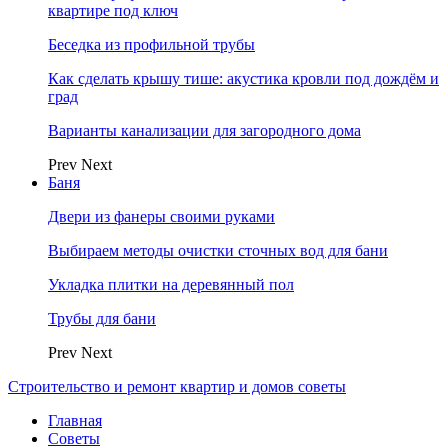
квартире под ключ
Беседка из профильной трубы
Как сделать крышу тише: акустика кровли под дождём и
град
Варианты канализации для загородного дома
Prev
Next
Баня
Двери из фанеры своими руками
Выбираем методы очистки сточных вод для бани
Укладка плитки на деревянный пол
Трубы для бани
Prev
Next
Строительство и ремонт квартир и домов советы
Главная
Советы