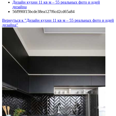
Дизайн кухни 11 кв м – 55 реальных фото и идей
дизайна
56f990f15bcde38ea127f6cd2cd65a84
Вернуться к "Дизайн кухни 11 кв м – 55 реальных фото и идей
дизайна"