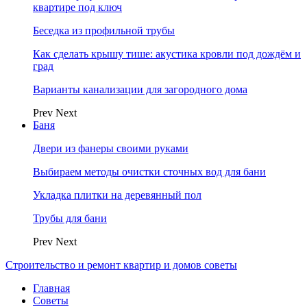
квартире под ключ
Беседка из профильной трубы
Как сделать крышу тише: акустика кровли под дождём и
град
Варианты канализации для загородного дома
Prev
Next
Баня
Двери из фанеры своими руками
Выбираем методы очистки сточных вод для бани
Укладка плитки на деревянный пол
Трубы для бани
Prev
Next
Строительство и ремонт квартир и домов советы
Главная
Советы