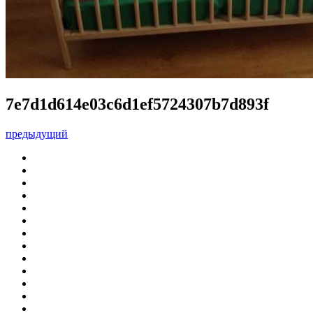
7e7d1d614e03c6d1ef5724307b7d893f
предыдущий