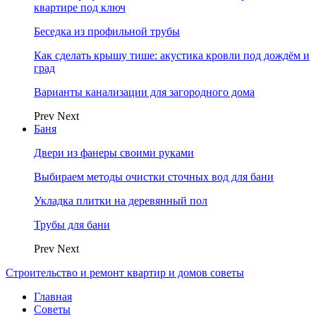
квартире под ключ
Беседка из профильной трубы
Как сделать крышу тише: акустика кровли под дождём и
град
Варианты канализации для загородного дома
Prev
Next
Баня
Двери из фанеры своими руками
Выбираем методы очистки сточных вод для бани
Укладка плитки на деревянный пол
Трубы для бани
Prev
Next
Строительство и ремонт квартир и домов советы
Главная
Советы