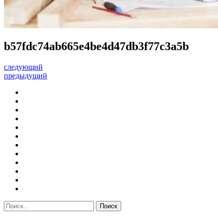
b57fdc74ab665e4be4d47db3f77c3a5b
следующий
предыдущий