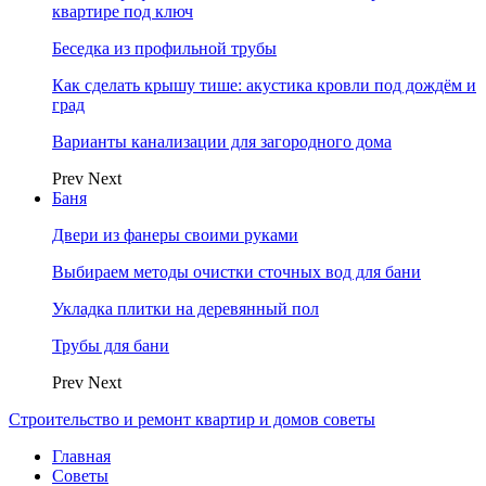
квартире под ключ
Беседка из профильной трубы
Как сделать крышу тише: акустика кровли под дождём и
град
Варианты канализации для загородного дома
Prev
Next
Баня
Двери из фанеры своими руками
Выбираем методы очистки сточных вод для бани
Укладка плитки на деревянный пол
Трубы для бани
Prev
Next
Строительство и ремонт квартир и домов советы
Главная
Советы