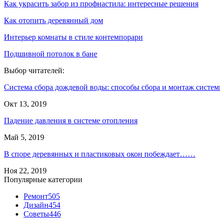
Как украсить забор из профнастила: интересные решения
Как отопить деревянный дом
Интерьер комнаты в стиле контемпорари
Подшивной потолок в бане
Выбор читателей:
Система сбора дождевой воды: способы сбора и монтаж систе
Окт 13, 2019
Падение давления в системе отопления
Май 5, 2019
В споре деревянных и пластиковых окон побеждает……
Ноя 22, 2019
Популярные категории
Ремонт
505
Дизайн
454
Советы
446