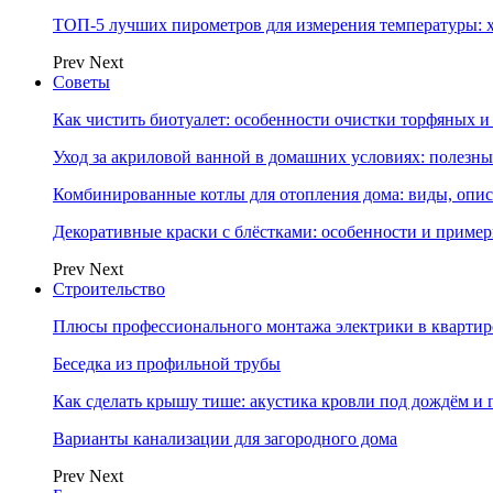
ТОП-5 лучших пирометров для измерения температуры: 
Prev
Next
Советы
Как чистить биотуалет: особенности очистки торфяных
Уход за акриловой ванной в домашних условиях: полезны
Комбинированные котлы для отопления дома: виды, опи
Декоративные краски с блёстками: особенности и приме
Prev
Next
Строительство
Плюсы профессионального монтажа электрики в квартир
Беседка из профильной трубы
Как сделать крышу тише: акустика кровли под дождём и 
Варианты канализации для загородного дома
Prev
Next