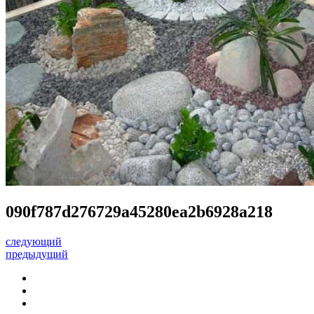
090f787d276729a45280ea2b6928a218
следующий
предыдущий