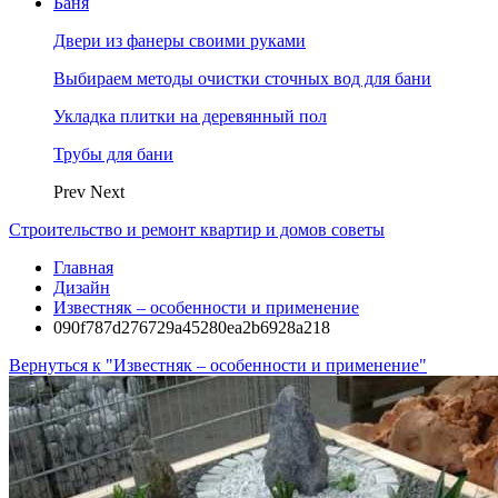
Баня
Двери из фанеры своими руками
Выбираем методы очистки сточных вод для бани
Укладка плитки на деревянный пол
Трубы для бани
Prev
Next
Строительство и ремонт квартир и домов советы
Главная
Дизайн
Известняк – особенности и применение
090f787d276729a45280ea2b6928a218
Вернуться к "Известняк – особенности и применение"