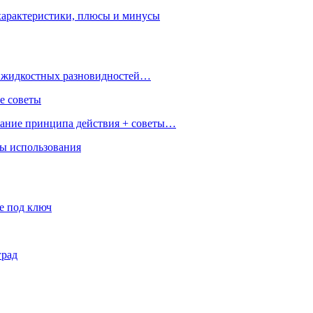
характеристики, плюсы и минусы
 и жидкостных разновидностей…
е советы
сание принципа действия + советы…
ры использования
е под ключ
град