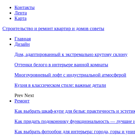
Контакты
Лента
Карта
Строительство и ремонт квартир и домов советы
Главная
Дизайн
Дом, адаптированный к экстремально крутому склону
Оттенки белого в интерьере ванной комнаты
Многоуровневый лофт с индустриальной атмосферой
Кухня в классическом стиле: важные детали
Prev
Next
Ремонт
Как выбрать шкаф-купе для белья: практичность и эстет
Как придать подоконнику функциональность — лучшие и
Как выбрать фотообои для интерьера: города, горы и ун