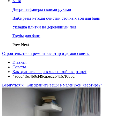
Баня
Двери из фанеры своими руками
Выбираем методы очистки сточных вод для бани
Укладка плитки на деревянный пол
Трубы для бани
Prev
Next
Строительство и ремонт квартир и домов советы
Главная
Советы
Как хранить вещи в маленькой квартире?
4addd4f6c4b0cf49ca5ec2b4167f085d
Вернуться к "Как хранить вещи в маленькой квартире?"