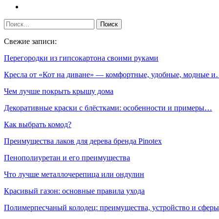
Свежие записи:
Перегородки из гипсокартона своими руками
Кресла от «Кот на диване» — комфортные, удобные, модные 
Чем лучше покрыть крышу дома
Декоративные краски с блёстками: особенности и примеры…
Как выбрать комод?
Преимущества лаков для дерева бренда Pinotex
Пенополиуретан и его преимущества
Что лучше металлочерепица или ондулин
Красивый газон: основные правила ухода
Полимерпесчаный колодец: преимущества, устройство и сфе