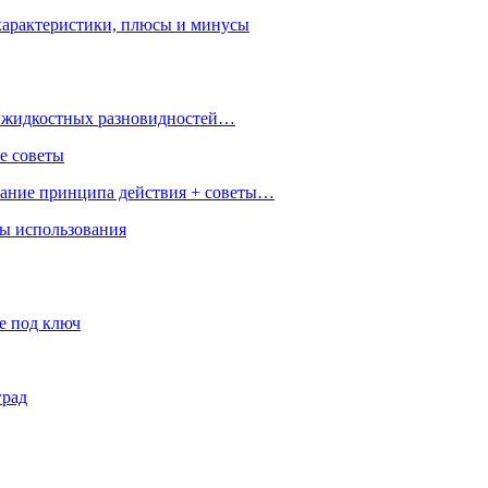
характеристики, плюсы и минусы
 и жидкостных разновидностей…
е советы
сание принципа действия + советы…
ры использования
е под ключ
град