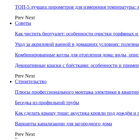
ТОП-5 лучших пирометров для измерения температуры: 
Prev
Next
Советы
Как чистить биотуалет: особенности очистки торфяных
Уход за акриловой ванной в домашних условиях: полезны
Комбинированные котлы для отопления дома: виды, опи
Декоративные краски с блёстками: особенности и приме
Prev
Next
Строительство
Плюсы профессионального монтажа электрики в квартир
Беседка из профильной трубы
Как сделать крышу тише: акустика кровли под дождём и 
Варианты канализации для загородного дома
Prev
Next