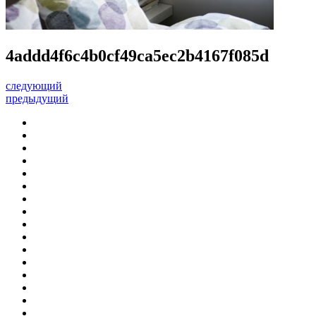
4addd4f6c4b0cf49ca5ec2b4167f085d
следующий
предыдущий