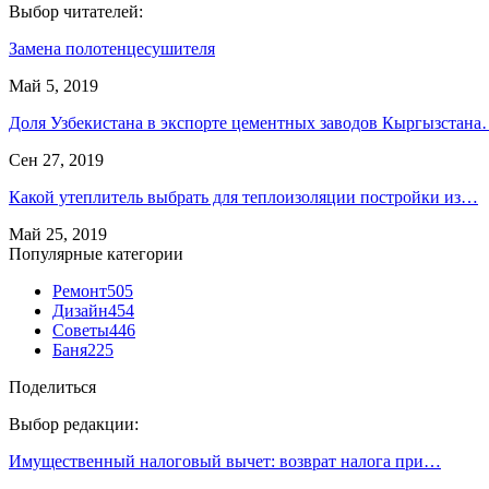
Выбор читателей:
Замена полотенцесушителя
Май 5, 2019
Доля Узбекистана в экспорте цементных заводов Кыргызстан
Сен 27, 2019
Какой утеплитель выбрать для теплоизоляции постройки из…
Май 25, 2019
Популярные категории
Ремонт
505
Дизайн
454
Советы
446
Баня
225
Поделиться
Выбор редакции:
Имущественный налоговый вычет: возврат налога при…