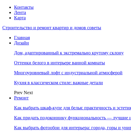
Контакты
Лента
Карта
Строительство и ремонт квартир и домов советы
Главная
Дизайн
Дом, адаптированный к экстремально крутому склону
Оттенки белого в интерьере ванной комнаты
Многоуровневый лофт с индустриальной атмосферой
Кухня в классическом стиле: важные детали
Prev
Next
Ремонт
Как выбрать шкаф-купе для белья: практичность и эстет
Как придать подоконнику функциональность — лучшие и
Как выбрать фотообои для интерьера: города, горы и ун