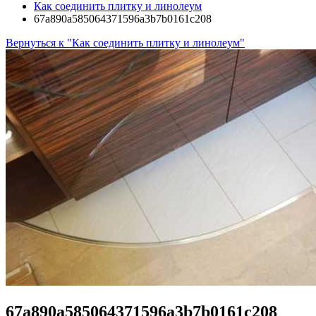
Как соединить плитку и линолеум
67a890a585064371596a3b7b0161c208
Вернуться к "Как соединить плитку и линолеум"
67a890a585064371596a3b7b0161c208