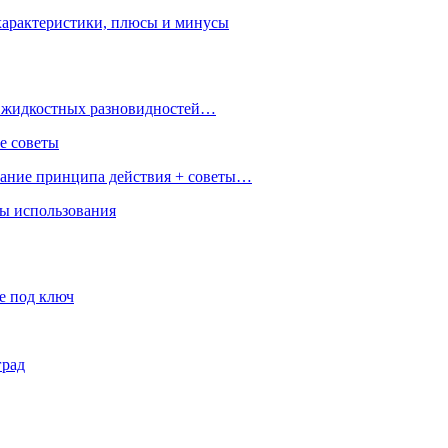
характеристики, плюсы и минусы
 и жидкостных разновидностей…
е советы
сание принципа действия + советы…
ры использования
е под ключ
град