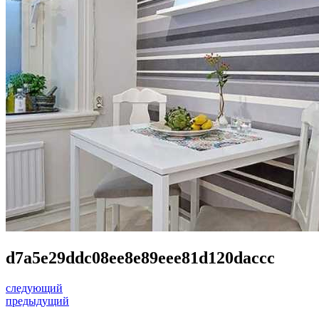
d7a5e29ddc08ee8e89eee81d120daccc
следующий
предыдущий