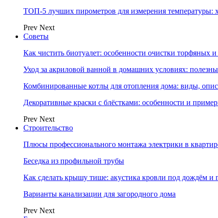
ТОП-5 лучших пирометров для измерения температуры: 
Prev
Next
Советы
Как чистить биотуалет: особенности очистки торфяных
Уход за акриловой ванной в домашних условиях: полезны
Комбинированные котлы для отопления дома: виды, опи
Декоративные краски с блёстками: особенности и приме
Prev
Next
Строительство
Плюсы профессионального монтажа электрики в квартир
Беседка из профильной трубы
Как сделать крышу тише: акустика кровли под дождём и 
Варианты канализации для загородного дома
Prev
Next