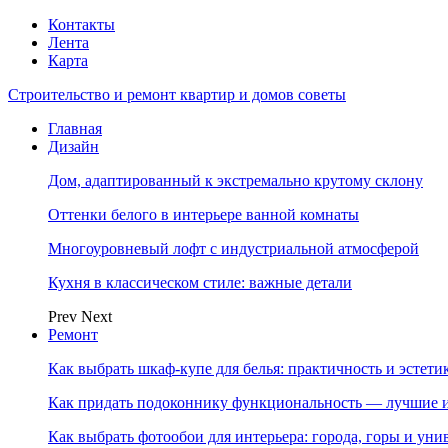
Контакты
Лента
Карта
Строительство и ремонт квартир и домов советы
Главная
Дизайн
Дом, адаптированный к экстремально крутому склону
Оттенки белого в интерьере ванной комнаты
Многоуровневый лофт с индустриальной атмосферой
Кухня в классическом стиле: важные детали
Prev
Next
Ремонт
Как выбрать шкаф-купе для белья: практичность и эстет
Как придать подоконнику функциональность — лучшие и
Как выбрать фотообои для интерьера: города, горы и ун