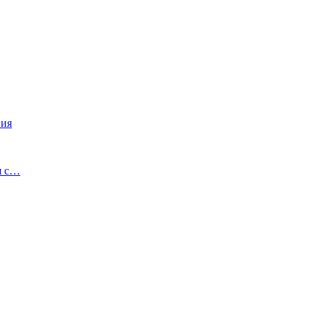
ния
я с…