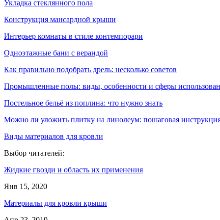
Укладка стеклянного пола
Конструкция мансардной крыши
Интерьер комнаты в стиле контемпорари
Одноэтажные бани с верандой
Как правильно подобрать дрель: несколько советов
Промышленные полы: виды, особенности и сферы использова
Постельное бельё из поплина: что нужно знать
Можно ли уложить плитку на линолеум: пошаговая инструкци
Виды материалов для кровли
Выбор читателей:
Жидкие гвозди и область их применения
Янв 15, 2020
Материалы для кровли крыши
Апр 23, 2019