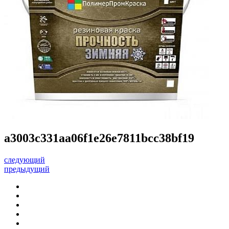
a3003c331aa06f1e26e7811bcc38bf19
следующий
предыдущий