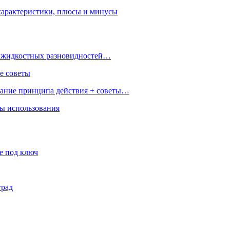
характеристики, плюсы и минусы
 и жидкостных разновидностей…
е советы
сание принципа действия + советы…
ры использования
е под ключ
град