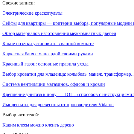
Свежие записи:
Электрические краскопульты
Сейфы для квартиры — критерии выбора, популярные модели
Обзор материалов изготовления межкомнатных дверей
Какие розетки установить в ванной комнате
Каркасная баня с мансардой своими руками
Красивый газон: основные правила ухода
Выбор кроватки для младенца: колыбель, манеж, трансформер
Система вентиляции магазинов, офисов и кровли
Крепление унитаза к полу — ТОП-5 способов с инструкциями!
Импрегнаты для древесины от производителя Vidaron
Выбор читателей:
Каким клеем можно клеить дерево