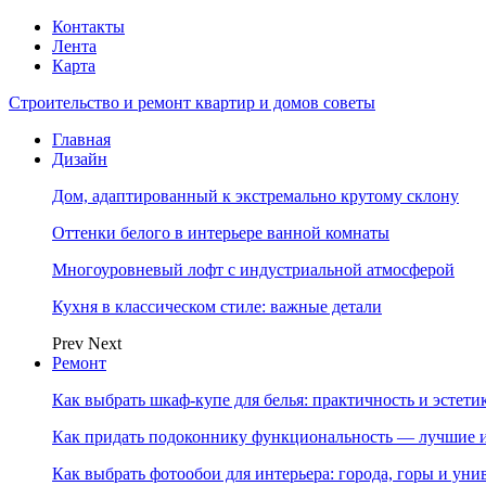
Контакты
Лента
Карта
Строительство и ремонт квартир и домов советы
Главная
Дизайн
Дом, адаптированный к экстремально крутому склону
Оттенки белого в интерьере ванной комнаты
Многоуровневый лофт с индустриальной атмосферой
Кухня в классическом стиле: важные детали
Prev
Next
Ремонт
Как выбрать шкаф-купе для белья: практичность и эстет
Как придать подоконнику функциональность — лучшие и
Как выбрать фотообои для интерьера: города, горы и ун