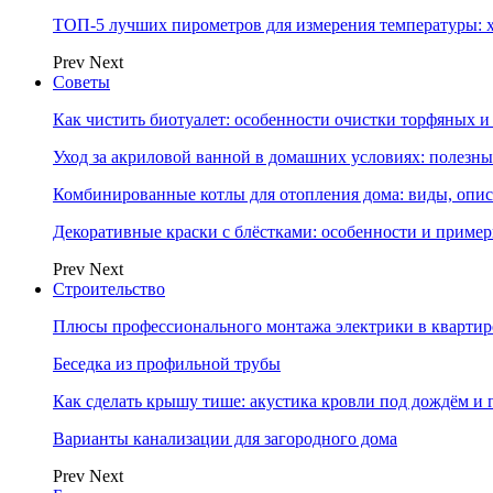
ТОП-5 лучших пирометров для измерения температуры: 
Prev
Next
Советы
Как чистить биотуалет: особенности очистки торфяных
Уход за акриловой ванной в домашних условиях: полезны
Комбинированные котлы для отопления дома: виды, опи
Декоративные краски с блёстками: особенности и приме
Prev
Next
Строительство
Плюсы профессионального монтажа электрики в квартир
Беседка из профильной трубы
Как сделать крышу тише: акустика кровли под дождём и 
Варианты канализации для загородного дома
Prev
Next