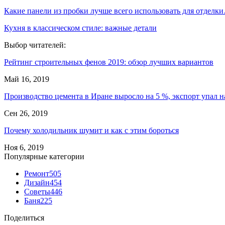
Какие панели из пробки лучше всего использовать для отделк
Кухня в классическом стиле: важные детали
Выбор читателей:
Рейтинг строительных фенов 2019: обзор лучших вариантов
Май 16, 2019
Производство цемента в Иране выросло на 5 %, экспорт упал 
Сен 26, 2019
Почему холодильник шумит и как с этим бороться
Ноя 6, 2019
Популярные категории
Ремонт
505
Дизайн
454
Советы
446
Баня
225
Поделиться