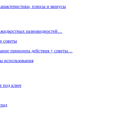
характеристики, плюсы и минусы
 и жидкостных разновидностей…
е советы
сание принципа действия + советы…
ры использования
е под ключ
град