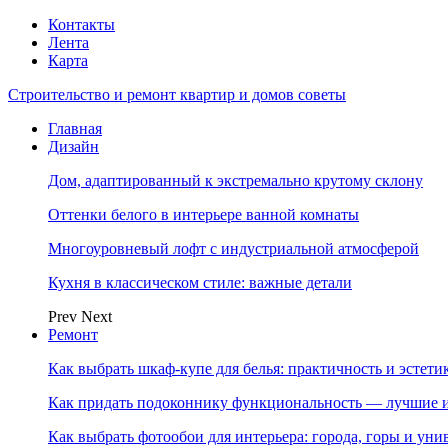
Контакты
Лента
Карта
Строительство и ремонт квартир и домов советы
Главная
Дизайн
Дом, адаптированный к экстремально крутому склону
Оттенки белого в интерьере ванной комнаты
Многоуровневый лофт с индустриальной атмосферой
Кухня в классическом стиле: важные детали
Prev
Next
Ремонт
Как выбрать шкаф-купе для белья: практичность и эстет
Как придать подоконнику функциональность — лучшие и
Как выбрать фотообои для интерьера: города, горы и ун