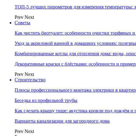
ТОП-5 лучших пирометров для измерения температуры: 
Prev
Next
Советы
Как чистить биотуалет: особенности очистки торфяных
Уход за акриловой ванной в домашних условиях: полезны
Комбинированные котлы для отопления дома: виды, опи
Декоративные краски с блёстками: особенности и приме
Prev
Next
Строительство
Плюсы профессионального монтажа электрики в квартир
Беседка из профильной трубы
Как сделать крышу тише: акустика кровли под дождём и 
Варианты канализации для загородного дома
Prev
Next