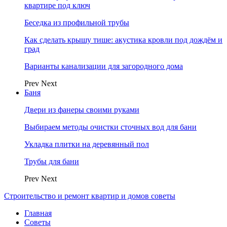
квартире под ключ
Беседка из профильной трубы
Как сделать крышу тише: акустика кровли под дождём и
град
Варианты канализации для загородного дома
Prev
Next
Баня
Двери из фанеры своими руками
Выбираем методы очистки сточных вод для бани
Укладка плитки на деревянный пол
Трубы для бани
Prev
Next
Строительство и ремонт квартир и домов советы
Главная
Советы