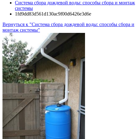
Система сбора дождевой воды: способы сбора и монтаж
системы
1fd9dd83d561d130ac9f00d6426e3d6e
Вернуться к "Система сбора дождевой воды: способы сбора и
монтаж системы"