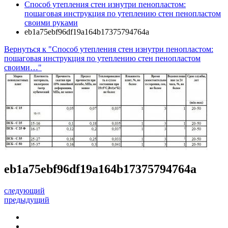
Способ утепления стен изнутри пенопластом:
пошаговая инструкция по утеплению стен пенопластом
своими руками
eb1a75ebf96df19a164b17375794764a
Вернуться к "Способ утепления стен изнутри пенопластом:
пошаговая инструкция по утеплению стен пенопластом
своими…"
eb1a75ebf96df19a164b17375794764a
следующий
предыдущий