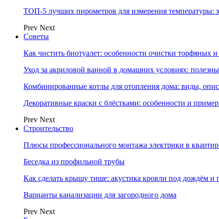
ТОП-5 лучших пирометров для измерения температуры: 
Prev
Next
Советы
Как чистить биотуалет: особенности очистки торфяных
Уход за акриловой ванной в домашних условиях: полезны
Комбинированные котлы для отопления дома: виды, опи
Декоративные краски с блёстками: особенности и приме
Prev
Next
Строительство
Плюсы профессионального монтажа электрики в квартир
Беседка из профильной трубы
Как сделать крышу тише: акустика кровли под дождём и 
Варианты канализации для загородного дома
Prev
Next