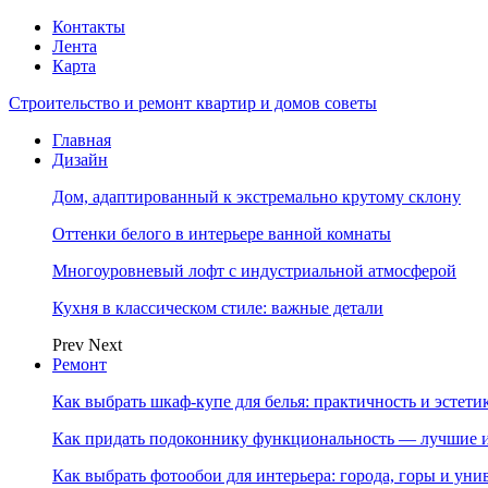
Контакты
Лента
Карта
Строительство и ремонт квартир и домов советы
Главная
Дизайн
Дом, адаптированный к экстремально крутому склону
Оттенки белого в интерьере ванной комнаты
Многоуровневый лофт с индустриальной атмосферой
Кухня в классическом стиле: важные детали
Prev
Next
Ремонт
Как выбрать шкаф-купе для белья: практичность и эстет
Как придать подоконнику функциональность — лучшие и
Как выбрать фотообои для интерьера: города, горы и ун