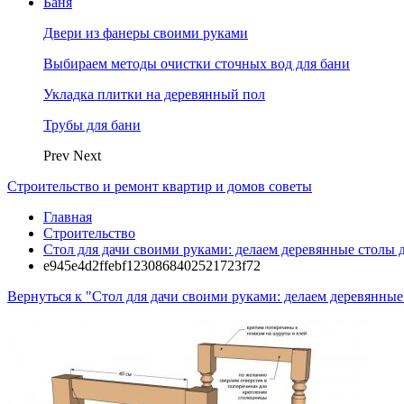
Баня
Двери из фанеры своими руками
Выбираем методы очистки сточных вод для бани
Укладка плитки на деревянный пол
Трубы для бани
Prev
Next
Строительство и ремонт квартир и домов советы
Главная
Строительство
Стол для дачи своими руками: делаем деревянные столы 
e945e4d2ffebf1230868402521723f72
Вернуться к "Стол для дачи своими руками: делаем деревянны