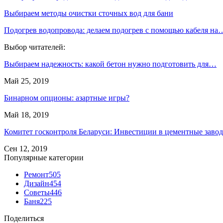
Выбираем методы очистки сточных вод для бани
Подогрев водопровода: делаем подогрев с помощью кабеля на
Выбор читателей:
Выбираем надежность: какой бетон нужно подготовить для…
Май 25, 2019
Бинарном опционы: азартные игры?
Май 18, 2019
Комитет госконтроля Беларуси: Инвестиции в цементные зав
Сен 12, 2019
Популярные категории
Ремонт
505
Дизайн
454
Советы
446
Баня
225
Поделиться