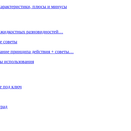
характеристики, плюсы и минусы
 и жидкостных разновидностей…
е советы
сание принципа действия + советы…
ры использования
е под ключ
град