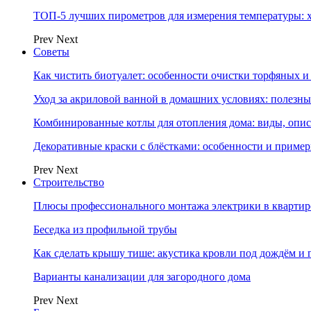
ТОП-5 лучших пирометров для измерения температуры: 
Prev
Next
Советы
Как чистить биотуалет: особенности очистки торфяных
Уход за акриловой ванной в домашних условиях: полезны
Комбинированные котлы для отопления дома: виды, опи
Декоративные краски с блёстками: особенности и приме
Prev
Next
Строительство
Плюсы профессионального монтажа электрики в квартир
Беседка из профильной трубы
Как сделать крышу тише: акустика кровли под дождём и 
Варианты канализации для загородного дома
Prev
Next