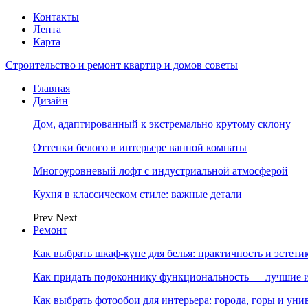
Контакты
Лента
Карта
Строительство и ремонт квартир и домов советы
Главная
Дизайн
Дом, адаптированный к экстремально крутому склону
Оттенки белого в интерьере ванной комнаты
Многоуровневый лофт с индустриальной атмосферой
Кухня в классическом стиле: важные детали
Prev
Next
Ремонт
Как выбрать шкаф-купе для белья: практичность и эстет
Как придать подоконнику функциональность — лучшие и
Как выбрать фотообои для интерьера: города, горы и ун