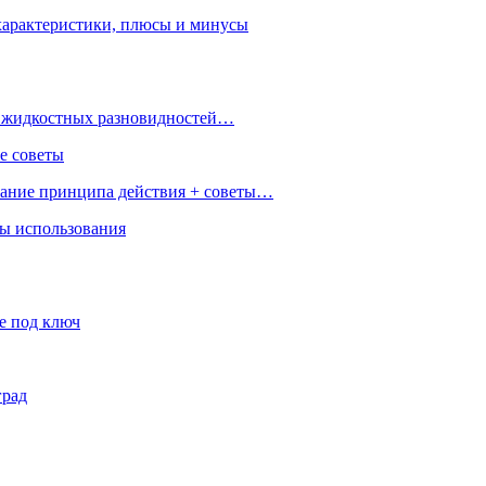
характеристики, плюсы и минусы
 и жидкостных разновидностей…
е советы
сание принципа действия + советы…
ры использования
е под ключ
град