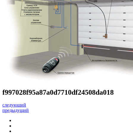
f997028f95a87a0d7710df24508da018
следующий
предыдущий