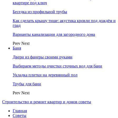
квартире под ключ
Беседка из профильной трубы
Как сделать крышу тише: акустика кровли под дождём и
град
Варианты канализации для загородного дома
Prev
Next
Баня
Двери из фанеры своими руками
Выбираем методы очистки сточных вод для бани
Укладка плитки на деревянный пол
Трубы для бани
Prev
Next
Строительство и ремонт квартир и домов советы
Главная
Советы