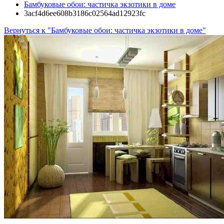
Бамбуковые обои: частичка экзотики в доме
3acf4d6ee608b3186c02564ad12923fc
Вернуться к "Бамбуковые обои: частичка экзотики в доме"