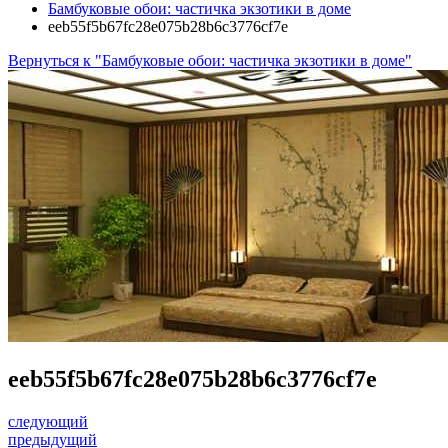
Бамбуковые обои: частичка экзотики в доме
eeb55f5b67fc28e075b28b6c3776cf7e
Вернуться к "Бамбуковые обои: частичка экзотики в доме"
eeb55f5b67fc28e075b28b6c3776cf7e
следующий
предыдущий