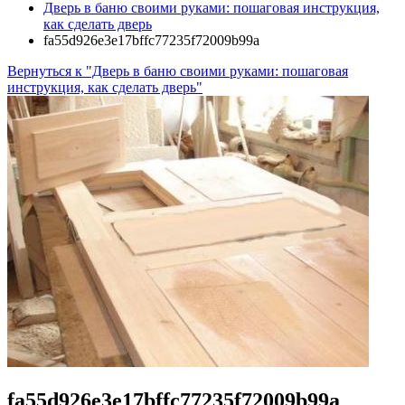
Дверь в баню своими руками: пошаговая инструкция,
как сделать дверь
fa55d926e3e17bffc77235f72009b99a
Вернуться к "Дверь в баню своими руками: пошаговая
инструкция, как сделать дверь"
fa55d926e3e17bffc77235f72009b99a