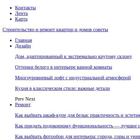
Контакты
Лента
Карта
Строительство и ремонт квартир и домов советы
Главная
Дизайн
Дом, адаптированный к экстремально крутому склону
Оттенки белого в интерьере ванной комнаты
Многоуровневый лофт с индустриальной атмосферой
Кухня в классическом стиле: важные детали
Prev
Next
Ремонт
Как выбрать шкаф-купе для белья: практичность и эстет
Как придать подоконнику функциональность — лучшие и
Как выбрать фотообои для интерьера: города, горы и ун