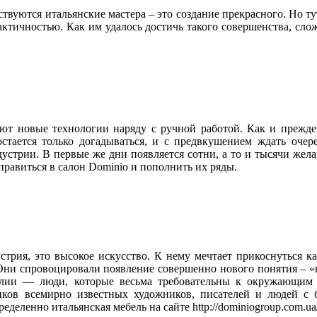
вуются итальянские мастера – это создание прекрасного. Но тут
ктичностью. Как им удалось достичь такого совершенства, слож
зуют новые технологии наряду с ручной работой. Как и прежде
 остается только догадываться, и с предвкушением ждать оче
устрии. В первые же дни появляется сотни, а то и тысячи жел
равиться в салон Dominio и пополнить их ряды.
стрия, это высокое искусство. К нему мечтает прикоснуться к
Они спровоцировали появление совершенно нового понятия – «в
талии — люди, которые весьма требовательны к окружающим
ников всемирно известных художников, писателей и людей с 
еленно итальянская мебель на сайте http://dominiogroup.com.ua/f