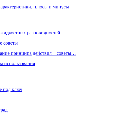
характеристики, плюсы и минусы
 и жидкостных разновидностей…
е советы
сание принципа действия + советы…
ры использования
е под ключ
град