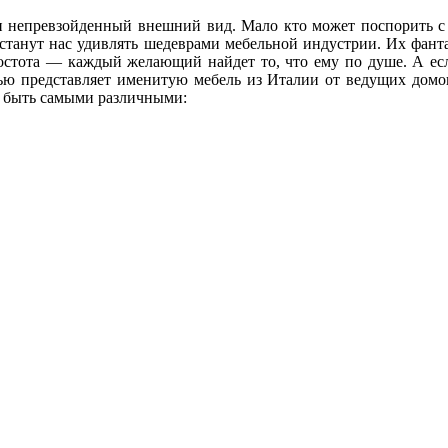
и непревзойденный внешний вид. Мало кто может поспорить с т
естанут нас удивлять шедеврами мебельной индустрии. Их фанта
остота — каждый желающий найдет то, что ему по душе. А если
тью представляет именитую мебель из Италии от ведущих домов
ут быть самыми различными: