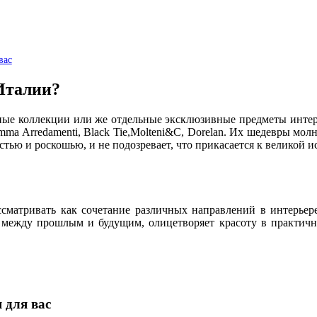
вас
Италии?
нные коллекции или же отдельные эксклюзивные предметы интерь
Gamma Arredamenti, Black Tie,Molteni&C, Dorelan. Их шедевры мо
стью и роскошью, и не подозревает, что прикасается к великой и
ассматривать как сочетание различных направлений в интерье
и между прошлым и будущим, олицетворяет красоту в практичн
 для вас