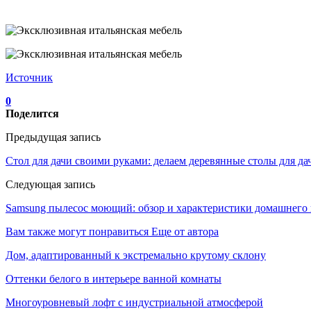
Источник
0
Поделится
Предыдущая запись
Стол для дачи своими руками: делаем деревянные столы для д
Следующая запись
Samsung пылесос моющий: обзор и характеристики домашнего
Вам также могут понравиться
Еще от автора
Дом, адаптированный к экстремально крутому склону
Оттенки белого в интерьере ванной комнаты
Многоуровневый лофт с индустриальной атмосферой