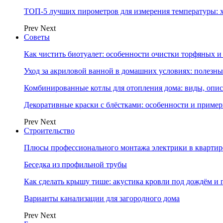
ТОП-5 лучших пирометров для измерения температуры: 
Prev
Next
Советы
Как чистить биотуалет: особенности очистки торфяных
Уход за акриловой ванной в домашних условиях: полезны
Комбинированные котлы для отопления дома: виды, опи
Декоративные краски с блёстками: особенности и приме
Prev
Next
Строительство
Плюсы профессионального монтажа электрики в квартир
Беседка из профильной трубы
Как сделать крышу тише: акустика кровли под дождём и 
Варианты канализации для загородного дома
Prev
Next