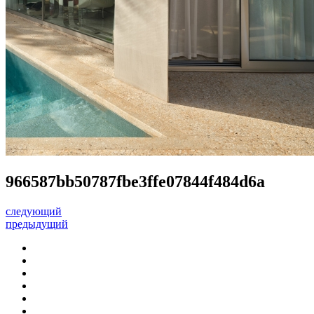
966587bb50787fbe3ffe07844f484d6a
следующий
предыдущий