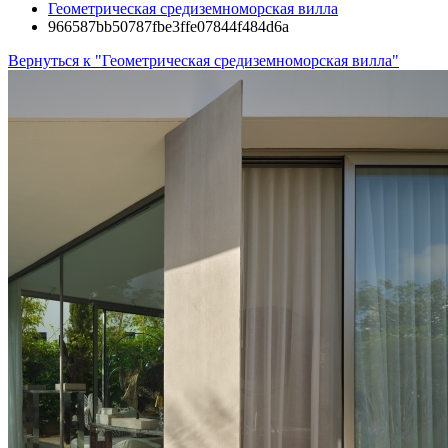
Геометрическая средиземноморская вилла
966587bb50787fbe3ffe07844f484d6a
Вернуться к "Геометрическая средиземноморская вилла"