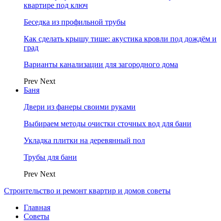
квартире под ключ
Беседка из профильной трубы
Как сделать крышу тише: акустика кровли под дождём и
град
Варианты канализации для загородного дома
Prev
Next
Баня
Двери из фанеры своими руками
Выбираем методы очистки сточных вод для бани
Укладка плитки на деревянный пол
Трубы для бани
Prev
Next
Строительство и ремонт квартир и домов советы
Главная
Советы