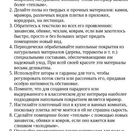
более «теплым».
Делайте полы из твердых и прочных материалов: камня,
мрамора, различных видов плитки в прихожих,
коридорах, на лестницах.
Обратитесь к текстилю во всех его проявлениях:
занавесям, обивке, чехлам, коврам, если вам захотелось
быстро, просто и без больших затрат придать
помещению новый вид.
Периодически обрабатывайте напольные покрытия из
натуральных материалов (дерева, терракоты и т. п.)
специальными составами, обеспечивающими им
надежный уход. При всей своей красоте эти материалы
весьма деликатны.
Используйте шторы и гардины для того, чтобы
регулировать поток света или рассеивать его, придавая
особую интимность обстановке.
Помните, что для создания парадного или
выдержанного в классическом духе интерьера наиболее
подходящим напольным покрытием является мрамор.
Настилайте плиточный пол в кухне и ванных комнатах,
поскольку плитка легче моется и ей не страшна сырость.
Сделайте помещение более «теплым» с помощью новых
занавесок, обивки и ковров, если оно кажется вам
слишком «холодным».
Отдавайте предпочтение таким материалам для пола и