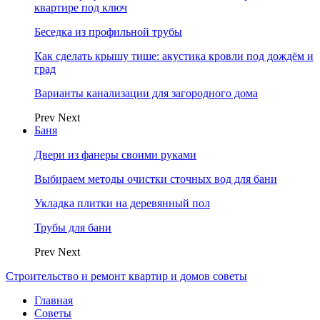
квартире под ключ
Беседка из профильной трубы
Как сделать крышу тише: акустика кровли под дождём и
град
Варианты канализации для загородного дома
Prev
Next
Баня
Двери из фанеры своими руками
Выбираем методы очистки сточных вод для бани
Укладка плитки на деревянный пол
Трубы для бани
Prev
Next
Строительство и ремонт квартир и домов советы
Главная
Советы