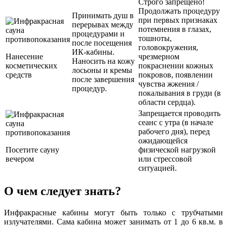
Строго запрещено!
Продолжать процедуру
Принимать душ в
при первых признаках
перерывах между
потемнения в глазах,
процедурами и
тошноты,
после посещения
головокружения,
ИК-кабины.
Нанесение
чрезмерном
Наносить на кожу
косметических
покраснении кожных
лосьоны и кремы
средств
покровов, появлении
после завершения
чувства жжения /
процедур.
покалывания в груди (в
области сердца).
Запрещается проводить
сеанс с утра (в начале
рабочего дня), перед
ожидающейся
Посетите сауну
физической нагрузкой
вечером
или стрессовой
ситуацией.
О чем следует знать?
Инфракрасные кабины могут быть только с трубчатыми
излучателями. Сама кабина может занимать от 1 до 6 кв.м. в