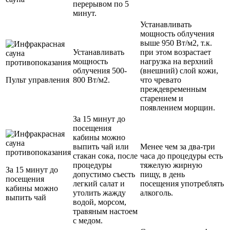
перерывом по 5
минут.
Устанавливать
мощность облучения
выше 950 Вт/м2, т.к.
Устанавливать
при этом возрастает
мощность
нагрузка на верхний
облучения 500-
(внешний) слой кожи,
Пульт управления
800 Вт/м2.
что чревато
преждевременным
старением и
появлением морщин.
За 15 минут до
посещения
кабины можно
выпить чай или
Менее чем за два-три
стакан сока, после
часа до процедуры есть
процедуры
тяжелую жирную
За 15 минут до
допустимо съесть
пищу, в день
посещения
легкий салат и
посещения употреблять
кабины можно
утолить жажду
алкоголь.
выпить чай
водой, морсом,
травяным настоем
с медом.