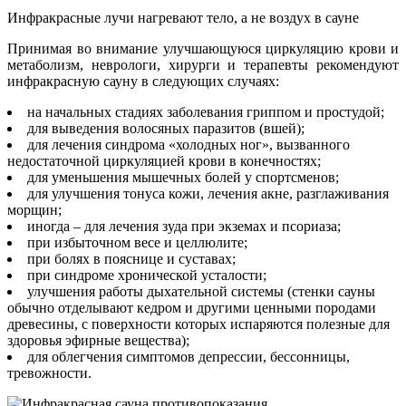
Инфракрасные лучи нагревают тело, а не воздух в сауне
Принимая во внимание улучшающуюся циркуляцию крови и
метаболизм, неврологи, хирурги и терапевты рекомендуют
инфракрасную сауну в следующих случаях:
на начальных стадиях заболевания гриппом и простудой;
для выведения волосяных паразитов (вшей);
для лечения синдрома «холодных ног», вызванного
недостаточной циркуляцией крови в конечностях;
для уменьшения мышечных болей у спортсменов;
для улучшения тонуса кожи, лечения акне, разглаживания
морщин;
иногда – для лечения зуда при экземах и псориаза;
при избыточном весе и целлюлите;
при болях в пояснице и суставах;
при синдроме хронической усталости;
улучшения работы дыхательной системы (стенки сауны
обычно отделывают кедром и другими ценными породами
древесины, с поверхности которых испаряются полезные для
здоровья эфирные вещества);
для облегчения симптомов депрессии, бессонницы,
тревожности.