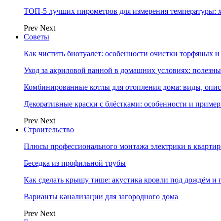
ТОП-5 лучших пирометров для измерения температуры: 
Prev
Next
Советы
Как чистить биотуалет: особенности очистки торфяных
Уход за акриловой ванной в домашних условиях: полезны
Комбинированные котлы для отопления дома: виды, опи
Декоративные краски с блёстками: особенности и приме
Prev
Next
Строительство
Плюсы профессионального монтажа электрики в квартир
Беседка из профильной трубы
Как сделать крышу тише: акустика кровли под дождём и 
Варианты канализации для загородного дома
Prev
Next