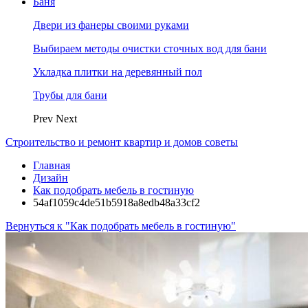
Баня
Двери из фанеры своими руками
Выбираем методы очистки сточных вод для бани
Укладка плитки на деревянный пол
Трубы для бани
Prev
Next
Строительство и ремонт квартир и домов советы
Главная
Дизайн
Как подобрать мебель в гостиную
54af1059c4de51b5918a8edb48a33cf2
Вернуться к "Как подобрать мебель в гостиную"