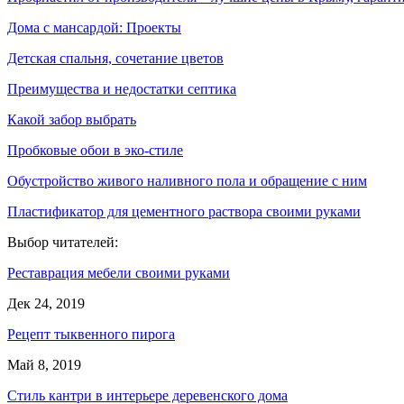
Дома с мансардой: Проекты
Детская спальня, сочетание цветов
Преимущества и недостатки септика
Какой забор выбрать
Пробковые обои в эко-стиле
Обустройство живого наливного пола и обращение с ним
Пластификатор для цементного раствора своими руками
Выбор читателей:
Реставрация мебели своими руками
Дек 24, 2019
Рецепт тыквенного пирога
Май 8, 2019
Стиль кантри в интерьере деревенского дома