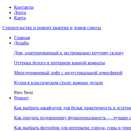
Контакты
Лента
Карта
Строительство и ремонт квартир и домов советы
Главная
Дизайн
Дом, адаптированный к экстремально крутому склону
Оттенки белого в интерьере ванной комнаты
Многоуровневый лофт с индустриальной атмосферой
Кухня в классическом стиле: важные детали
Prev
Next
Ремонт
Как выбрать шкаф-купе для белья: практичность и эстет
Как придать подоконнику функциональность — лучшие и
Как выбрать фотообои для интерьера: города, горы и ун