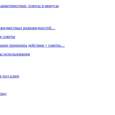
характеристики, плюсы и минусы
 и жидкостных разновидностей…
е советы
сание принципа действия + советы…
ры использования
е под ключ
град