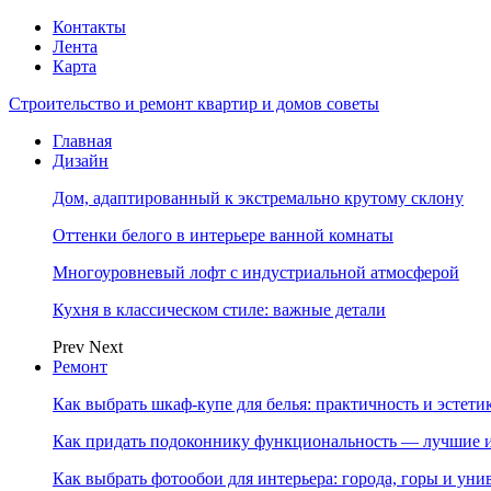
Контакты
Лента
Карта
Строительство и ремонт квартир и домов советы
Главная
Дизайн
Дом, адаптированный к экстремально крутому склону
Оттенки белого в интерьере ванной комнаты
Многоуровневый лофт с индустриальной атмосферой
Кухня в классическом стиле: важные детали
Prev
Next
Ремонт
Как выбрать шкаф-купе для белья: практичность и эстет
Как придать подоконнику функциональность — лучшие и
Как выбрать фотообои для интерьера: города, горы и ун