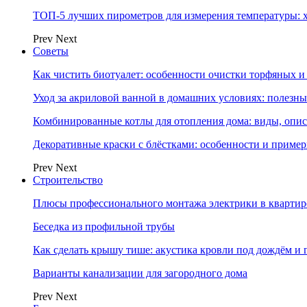
ТОП-5 лучших пирометров для измерения температуры: 
Prev
Next
Советы
Как чистить биотуалет: особенности очистки торфяных
Уход за акриловой ванной в домашних условиях: полезны
Комбинированные котлы для отопления дома: виды, опи
Декоративные краски с блёстками: особенности и приме
Prev
Next
Строительство
Плюсы профессионального монтажа электрики в квартир
Беседка из профильной трубы
Как сделать крышу тише: акустика кровли под дождём и 
Варианты канализации для загородного дома
Prev
Next