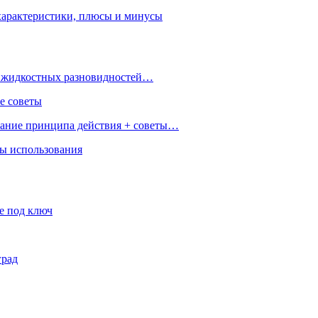
характеристики, плюсы и минусы
 и жидкостных разновидностей…
е советы
сание принципа действия + советы…
ры использования
е под ключ
град