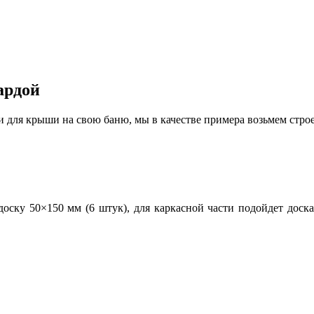
ардой
и для крыши на свою баню, мы в качестве примера возьмем стро
оску 50×150 мм (6 штук), для каркасной части подойдет доска 