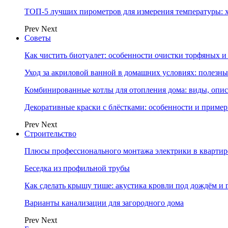
ТОП-5 лучших пирометров для измерения температуры: 
Prev
Next
Советы
Как чистить биотуалет: особенности очистки торфяных
Уход за акриловой ванной в домашних условиях: полезны
Комбинированные котлы для отопления дома: виды, опи
Декоративные краски с блёстками: особенности и приме
Prev
Next
Строительство
Плюсы профессионального монтажа электрики в квартир
Беседка из профильной трубы
Как сделать крышу тише: акустика кровли под дождём и 
Варианты канализации для загородного дома
Prev
Next