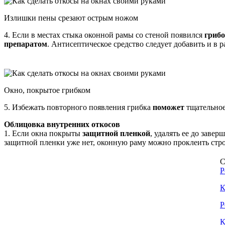
Излишки пены срезают острым ножом
4. Если в местах стыка оконной рамы со стеной появился
гриб
препаратом
. Антисептическое средство следует добавить и в 
Окно, покрытое грибком
5. Избежать повторного появления грибка
поможет
тщательно
Облицовка внутренних откосов
1. Если окна покрыты
защитной пленкой
, удалять ее до заве
защитной пленки уже нет, оконную раму можно проклеить стро
С
Р
К
Р
К