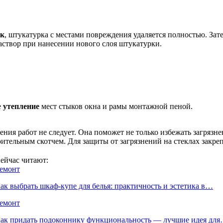
ок
, штукатурка с местами повреждения удаляется полностью. За
раствор при нанесении нового слоя штукатурки.
е
утепление
мест стыков окна и рамы монтажной пеной.
ршения работ не следует. Она поможет не только избежать загряз
ительным скотчем. Для защиты от загрязнений на стеклах закреп
ейчас читают:
емонт
ак выбрать шкаф-купе для белья: практичность и эстетика в…
емонт
ак придать подоконнику функциональность — лучшие идея дл