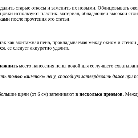
удалить старые откосы и заменить их новыми. Облицовывать ок
лицовки используют пластик: материал, обладающей высокой ст
ками после прочтения это статьи.
 так как монтажная пена, прокладываемая между окном и стеной 
ься
, ее следует аккуратно удалить.
лажнить
место нанесения пены водой для ее лучшего схватывания
вать только «зимнюю» пену, способную затвердевать даже при
 большие щели (от 6 см) запенивают
в несколько приемов
. Межд