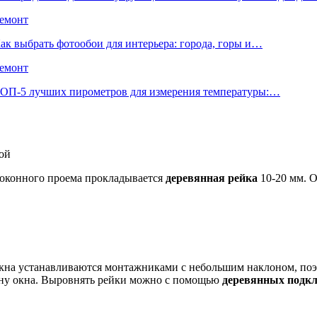
емонт
ак выбрать фотообои для интерьера: города, горы и…
емонт
ОП-5 лучших пирометров для измерения температуры:…
кой
у оконного проема прокладывается
деревянная рейка
10-20 мм. 
 окна устанавливаются монтажниками с небольшим наклоном, поэ
изну окна. Выровнять рейки можно с помощью
деревянных подк