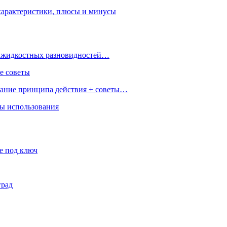
характеристики, плюсы и минусы
 и жидкостных разновидностей…
е советы
сание принципа действия + советы…
ры использования
е под ключ
град