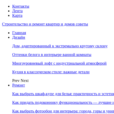
Контакты
Лента
Карта
Строительство и ремонт квартир и домов советы
Главная
Дизайн
Дом, адаптированный к экстремально крутому склону
Оттенки белого в интерьере ванной комнаты
Многоуровневый лофт с индустриальной атмосферой
Кухня в классическом стиле: важные детали
Prev
Next
Ремонт
Как выбрать шкаф-купе для белья: практичность и эстет
Как придать подоконнику функциональность — лучшие и
Как выбрать фотообои для интерьера: города, горы и ун