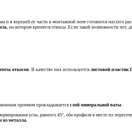
амы и в верхней ее части в монтажной пене готовится паз (его р
иль
, на котором крепятся откосы. Если такой возможности нет,
енты откосов
. В качестве них используется
листовой пластик
 оконным проемом прокладывается
слой минеральной ваты
.
формирования угла, равного 45°, оба профиля в месте их перес
и из металла
.