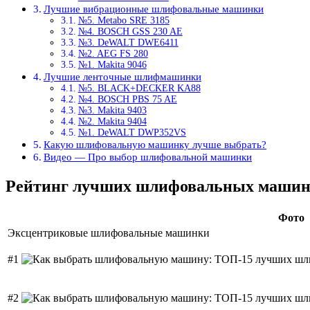
Лучшие вибрационные шлифовальные машинки
№5. Metabo SRE 3185
№4. BOSCH GSS 230 AE
№3. DeWALT DWE6411
№2. AEG FS 280
№1. Makita 9046
Лучшие ленточные шлифмашинки
№5. BLACK+DECKER KA88
№4. BOSCH PBS 75 AE
№3. Makita 9403
№2. Makita 9404
№1. DeWALT DWP352VS
Какую шлифовальную машинку лучше выбрать?
Видео — Про выбор шлифовальной машинки
Рейтинг лучших шлифовальных маши
Фото
Эксцентриковые шлифовальные машинки
#1
#2