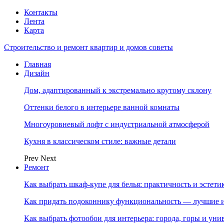
Контакты
Лента
Карта
Строительство и ремонт квартир и домов советы
Главная
Дизайн
Дом, адаптированный к экстремально крутому склону
Оттенки белого в интерьере ванной комнаты
Многоуровневый лофт с индустриальной атмосферой
Кухня в классическом стиле: важные детали
Prev
Next
Ремонт
Как выбрать шкаф-купе для белья: практичность и эстет
Как придать подоконнику функциональность — лучшие и
Как выбрать фотообои для интерьера: города, горы и ун