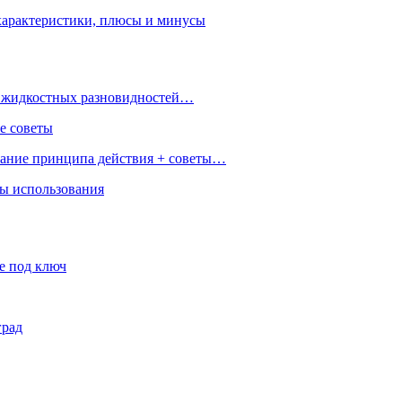
характеристики, плюсы и минусы
 и жидкостных разновидностей…
е советы
сание принципа действия + советы…
ры использования
е под ключ
град