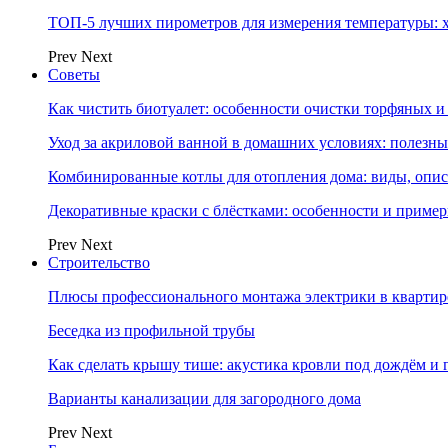
ТОП-5 лучших пирометров для измерения температуры: 
Prev
Next
Советы
Как чистить биотуалет: особенности очистки торфяных
Уход за акриловой ванной в домашних условиях: полезны
Комбинированные котлы для отопления дома: виды, опи
Декоративные краски с блёстками: особенности и приме
Prev
Next
Строительство
Плюсы профессионального монтажа электрики в квартир
Беседка из профильной трубы
Как сделать крышу тише: акустика кровли под дождём и 
Варианты канализации для загородного дома
Prev
Next