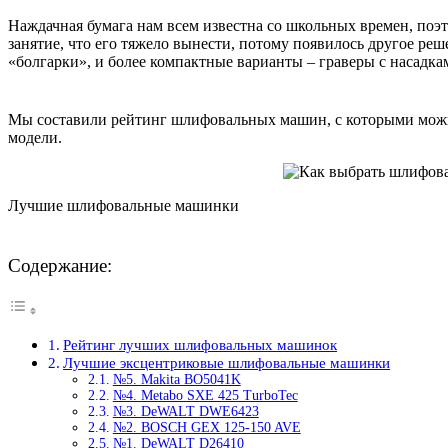
Наждачная бумага нам всем известна со школьных времен, поэ
занятие, что его тяжело вынести, потому появилось другое 
«болгарки», и более компактные варианты – граверы с насадка
Мы составили рейтинг шлифовальных машин, с которыми можно 
модели.
Лучшие шлифовальные машинки
Содержание:
Рейтинг лучших шлифовальных машинок
Лучшие эксцентриковые шлифовальные машинки
№5. Makita BO5041K
№4. Metabo SXE 425 TurboTec
№3. DeWALT DWE6423
№2. BOSCH GEX 125-150 AVE
№1. DeWALT D26410