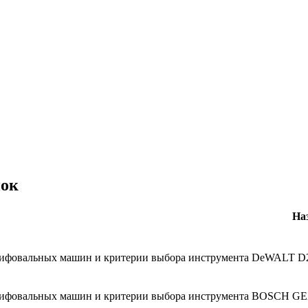
нок
На
DeWALT D
BOSCH GEX