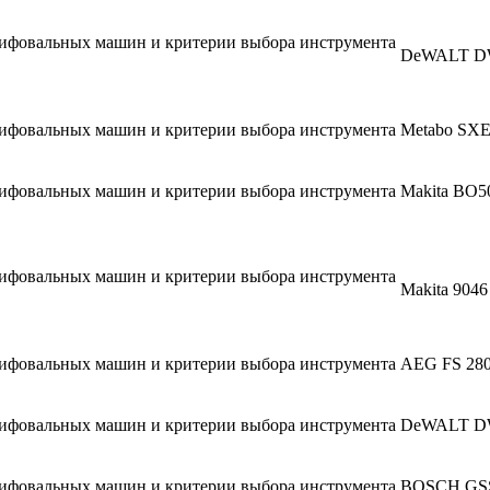
DeWALT D
Metabo SXE
Makita BO
Makita 9046
AEG FS 28
DeWALT D
BOSCH GSS