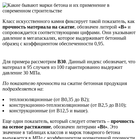
Класс искусственного камня фиксирует такой показатель, как
прочность материала на сжатие
, обозначен литерой
«B»
и
сопровождается соответствующими цифрами. Они указывают
давление в мегапаскалях, которое выдерживает бетонный
образец с коэффициентом обеспеченности 0,95.
Для примера рассмотрим
B30
. Данный индекс обозначает, что
материал в 95 случаев из 100 гарантированно выдержит
давление 30 МПа.
По показателю прочности
на сжатие бетонная продукция
подразделяется на
:
теплоизоляционные (от В0,35 до B2);
конструкционно-теплоизоляционные (от В2,5 до В10);
конструкционные (от В12,5 и выше).
Еще один показатель, который следует отметить –
прочность
на осевое растяжение
, обозначен литерами
«Bt»
. Это
значение в таблицах классов и марок товарного бетона
выражается в
МПа
с коэффициентом нормативной прочности