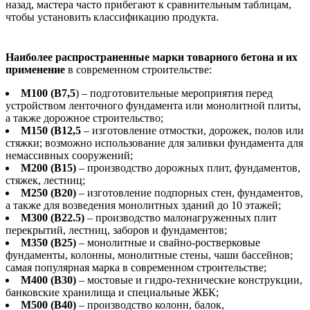
назад, мастера часто прибегают к сравнительным таблицам,
чтобы установить классификацию продукта.
Наиболее распространенные марки товарного бетона и их
применение
в современном строительстве:
М100 (В7,5
) – подготовительные мероприятия перед
устройством ленточного фундамента или монолитной плиты,
а также дорожное строительство;
М150 (В12,5
– изготовление отмостки, дорожек, полов или
стяжки; возможно использование для заливки фундамента для
немассивных сооружений;
М200 (В15)
– производство дорожных плит, фундаментов,
стяжек, лестниц;
М250 (В20)
– изготовление подпорных стен, фундаментов,
а также для возведения монолитных зданий до 10 этажей;
М300 (В22.5)
– производство малонагруженных плит
перекрытий, лестниц, заборов и фундаментов;
М350 (В25)
– монолитные и свайно-ростверковые
фундаменты, колонны, монолитные стены, чаши бассейнов;
самая популярная марка в современном строительстве;
М400 (В30)
– мостовые и гидро-технические конструкции,
банковские хранилища и специальные ЖБК;
М500 (В40)
– производство колонн, балок,