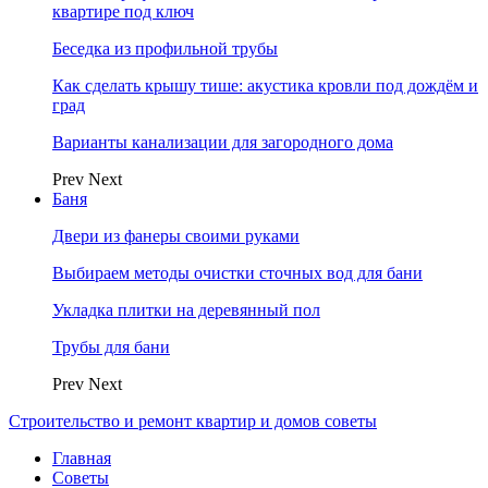
квартире под ключ
Беседка из профильной трубы
Как сделать крышу тише: акустика кровли под дождём и
град
Варианты канализации для загородного дома
Prev
Next
Баня
Двери из фанеры своими руками
Выбираем методы очистки сточных вод для бани
Укладка плитки на деревянный пол
Трубы для бани
Prev
Next
Строительство и ремонт квартир и домов советы
Главная
Советы