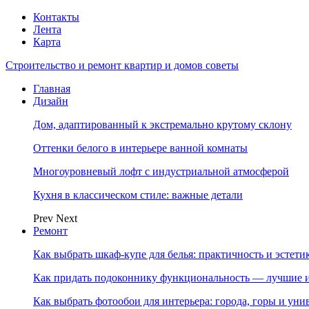
Контакты
Лента
Карта
Строительство и ремонт квартир и домов советы
Главная
Дизайн
Дом, адаптированный к экстремально крутому склону
Оттенки белого в интерьере ванной комнаты
Многоуровневый лофт с индустриальной атмосферой
Кухня в классическом стиле: важные детали
Prev
Next
Ремонт
Как выбрать шкаф-купе для белья: практичность и эстет
Как придать подоконнику функциональность — лучшие и
Как выбрать фотообои для интерьера: города, горы и ун