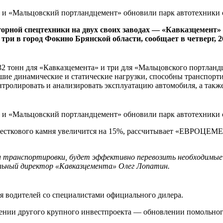
ной спецтехники на двух своих заводах — «Кавказцемент» 
ри в город Фокино Брянской области, сообщает в четверг, 26
 тонн для «Кавказцемента» и три для «Мальцовского портланд
е динамические и статические нагрузки, способны транспортир
нтролировать и анализировать эксплуатацию автомобиля, а такж
звесткового камня увеличится на 15%, рассчитывает «ЕВРОЦЕМ
и транспортировки, будет эффективно перевозить необходимые 
альный директор «Кавказцемента» Олег Лопатин.
я водителей со специалистами официального дилера.
шении другого крупного инвестпроекта — обновлении помольного