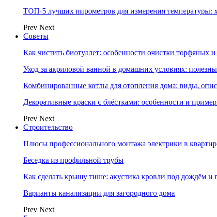
ТОП-5 лучших пирометров для измерения температуры: 
Prev
Next
Советы
Как чистить биотуалет: особенности очистки торфяных
Уход за акриловой ванной в домашних условиях: полезны
Комбинированные котлы для отопления дома: виды, опи
Декоративные краски с блёстками: особенности и приме
Prev
Next
Строительство
Плюсы профессионального монтажа электрики в квартир
Беседка из профильной трубы
Как сделать крышу тише: акустика кровли под дождём и 
Варианты канализации для загородного дома
Prev
Next