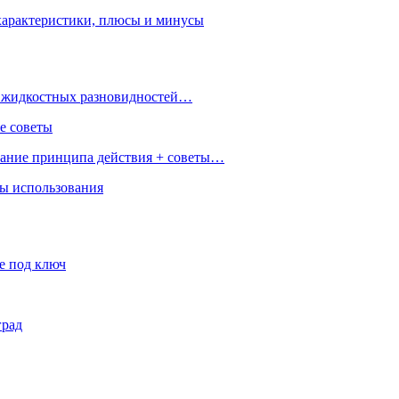
характеристики, плюсы и минусы
 и жидкостных разновидностей…
е советы
сание принципа действия + советы…
ры использования
е под ключ
град