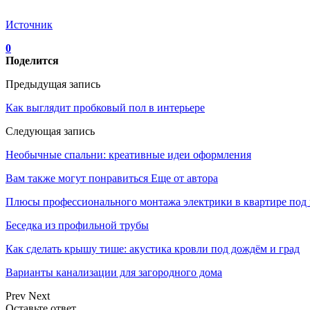
Источник
0
Поделится
Предыдущая запись
Как выглядит пробковый пол в интерьере
Следующая запись
Необычные спальни: креативные идеи оформления
Вам также могут понравиться
Еще от автора
Плюсы профессионального монтажа электрики в квартире под
Беседка из профильной трубы
Как сделать крышу тише: акустика кровли под дождём и град
Варианты канализации для загородного дома
Prev
Next
Оставьте ответ