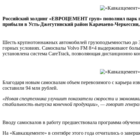
Российский холдинг «ЕВРОЦЕМЕНТ груп» пополнил парк гор
прибыли в Усть-Джегутинский район Карачаево-Черкессии, т
Шесть крупнотоннажных автомобилей грузоподъемностью до 32
горных условиях. Самосвалы Volvo FM 8×4 выдерживают больши
установлена система CareTrack, позволяющая дистанционно ко
Благодаря новым самосвалам объем перевозимого с карьера и
составили 94 млн рублей.
«Новая спецтехника улучшит показатели скорости и экономик
стабильность выпуска конечной продукции», — говорит генер
Вводу самосвалов в работу предшествовала программа обучени
На «Кавказцементе» в сентябре этого года отчитались о завер