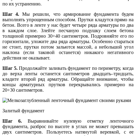
по их устранению.
Шаг 4.
Мы решили, что армирование фундамента будем
выполнять упрощенным способом. Прутки кладутся прямо на
бетон. Всего в ленте у нас будет четыре ряда арматуры по два
в каждом слое. Злейте песчаную подушку слоем бетона
толщиной примерно 30÷40 сантиметров. Подровняйте его по
горизонтали, уложите два ряда арматуры. Особенно стараться
не стоит, прутки потом зальются массой, а небольшой угол
наклона (если таковой останется) никакого негативного
действия не оказывает.
Шаг 5.
Продолжайте заливать фундамент по периметру, когда
до верха ленты останется сантиметров двадцать–тридцать,
кладите второй ряд арматуры. Обращайте внимание, чтобы
концы арматурных прутков перекрывались примерно на
20÷30 сантиметров.
Залитый фундамент
Шаг 6.
Выравнивайте нулевую отметку ленточного
фундамента, разброс по высоте в углах не может превышать
двух сантиметров. Пользуетесь натянутой веревкой, с ее