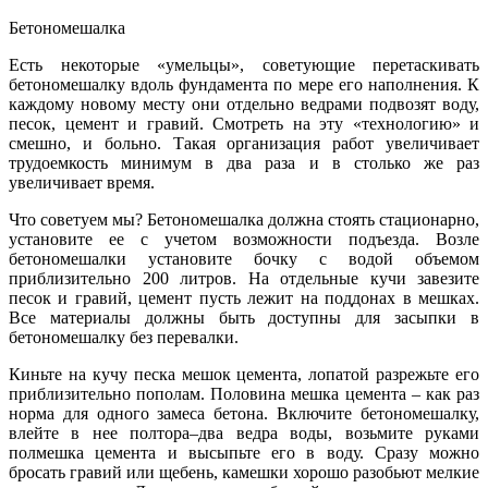
Бетономешалка
Есть некоторые «умельцы», советующие перетаскивать
бетономешалку вдоль фундамента по мере его наполнения. К
каждому новому месту они отдельно ведрами подвозят воду,
песок, цемент и гравий. Смотреть на эту «технологию» и
смешно, и больно. Такая организация работ увеличивает
трудоемкость минимум в два раза и в столько же раз
увеличивает время.
Что советуем мы? Бетономешалка должна стоять стационарно,
установите ее с учетом возможности подъезда. Возле
бетономешалки установите бочку с водой объемом
приблизительно 200 литров. На отдельные кучи завезите
песок и гравий, цемент пусть лежит на поддонах в мешках.
Все материалы должны быть доступны для засыпки в
бетономешалку без перевалки.
Киньте на кучу песка мешок цемента, лопатой разрежьте его
приблизительно пополам. Половина мешка цемента – как раз
норма для одного замеса бетона. Включите бетономешалку,
влейте в нее полтора–два ведра воды, возьмите руками
полмешка цемента и высыпьте его в воду. Сразу можно
бросать гравий или щебень, камешки хорошо разобьют мелкие