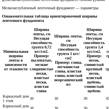
Мелкозаглубленный ленточный фундамент — параметры
Ознакомительная таблица ориентировочной ширины
ленточного фундамента
Ширина
Ширина
ленты, см
ленты, см
Ширина ленты,
Несущая
Несущая
см
способность
способность
Несущая
грунта 0,72
грунта 1,4
способность
Минимальная
кгс/см2.
кгс/см2.
с
грунта 1 кгс/
ширина
Пример:
Пример:
г
см2
ленты в
пылеватые,
песок,
Пример: глина,
зависимости
мелкие
глинистый
песчанистая
от этажности
слюдянистые
крупный
г
глина, илистая
пески,
песок,
глина, илистый
илистые
илистый
неорганический
пески,
щебень,
ил
илистая
глинистый
глина
щебень
Каркасный дом
30
30
30
3
1 этаж
Каркасный дом
38
30
30
3