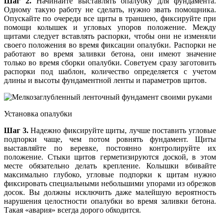
Шаг 2.
Начинайте выставлять опалубку для фундамента.
Одному такую работу не сделать, нужно звать помощника.
Опускайте по очереди все щиты в траншею, фиксируйте при
помощи колышек и угловых упоров положение. Между
щитами следует вставлять распорки, чтобы они не изменяли
своего положения во время фиксации опалубки. Распорки не
работают во время заливки бетона, они имеют значение
только во время сборки опалубки. Советуем сразу заготовить
распорки под шаблон, количество определяется с учетом
длины и высоты фундаментной ленты и параметров щитов.
Установка опалубки
Шаг 3.
Надежно фиксируйте щиты, лучше поставить угловые
подпорки чаще, чем потом ровнять фундамент. Щиты
выставляйте по веревке, постоянно контролируйте их
положение. Стыки щитов герметизируются доской, в этом
месте обязательно делать крепление. Колышки вбивайте
максимально глубоко, угловые подпорки к щитам нужно
фиксировать специальными небольшими упорами из обрезков
досок. Вы должны исключить даже малейшую вероятность
нарушения целостности опалубки во время заливки бетона.
Такая «авария» всегда дорого обходится.