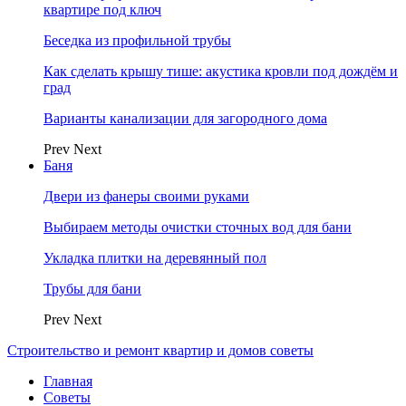
квартире под ключ
Беседка из профильной трубы
Как сделать крышу тише: акустика кровли под дождём и
град
Варианты канализации для загородного дома
Prev
Next
Баня
Двери из фанеры своими руками
Выбираем методы очистки сточных вод для бани
Укладка плитки на деревянный пол
Трубы для бани
Prev
Next
Строительство и ремонт квартир и домов советы
Главная
Советы