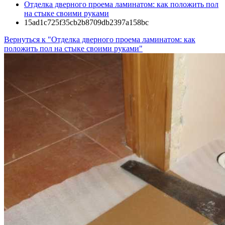
Отделка дверного проема ламинатом: как положить пол
на стыке своими руками
15ad1c725f35cb2b8709db2397a158bc
Вернуться к "Отделка дверного проема ламинатом: как
положить пол на стыке своими руками"