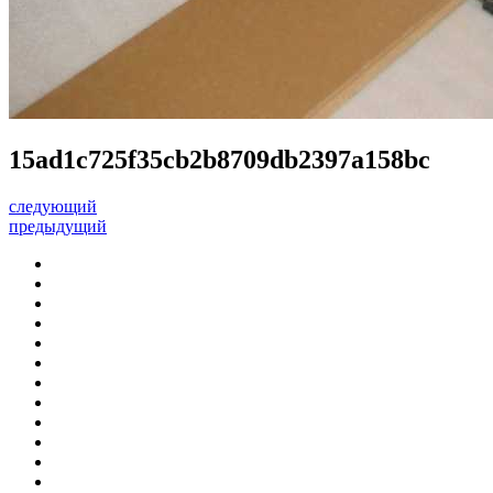
15ad1c725f35cb2b8709db2397a158bc
следующий
предыдущий