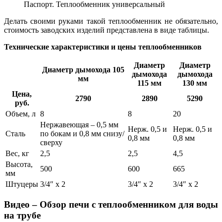
Паспорт. Теплообменник универсальный
Делать своими руками такой теплообменник не обязательно,
стоимость заводских изделий представлена в виде таблицы.
Технические характеристики и цены теплообменников
Диаметр
Диаметр
Диаметр дымохода 105
дымохода
дымохода
мм
115 мм
130 мм
Цена,
2790
2890
5290
руб.
Объем, л
8
8
20
Нержавеющая – 0,5 мм
Нерж. 0,5 и
Нерж. 0,5 и
Сталь
по бокам и 0,8 мм снизу/
0,8 мм
0,8 мм
сверху
Вес, кг
2,5
2,5
4,5
Высота,
500
600
665
мм
Штуцеры
3/4″ х 2
3/4″ х 2
3/4″ х 2
Видео – Обзор печи с теплообменником для воды
на трубе