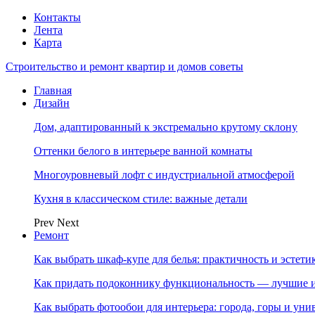
Контакты
Лента
Карта
Строительство и ремонт квартир и домов советы
Главная
Дизайн
Дом, адаптированный к экстремально крутому склону
Оттенки белого в интерьере ванной комнаты
Многоуровневый лофт с индустриальной атмосферой
Кухня в классическом стиле: важные детали
Prev
Next
Ремонт
Как выбрать шкаф-купе для белья: практичность и эстет
Как придать подоконнику функциональность — лучшие и
Как выбрать фотообои для интерьера: города, горы и ун