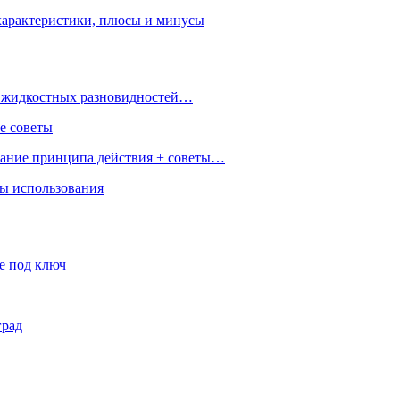
характеристики, плюсы и минусы
 и жидкостных разновидностей…
е советы
сание принципа действия + советы…
ры использования
е под ключ
град