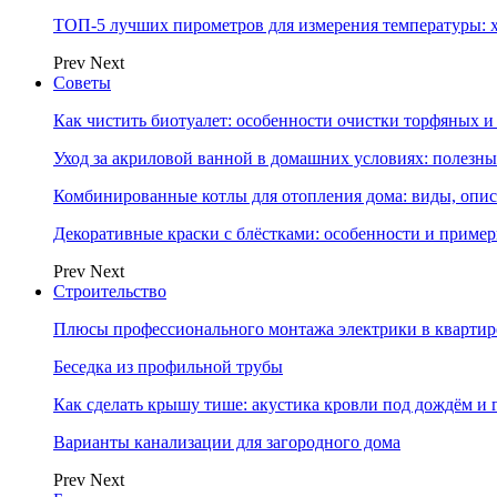
ТОП-5 лучших пирометров для измерения температуры: 
Prev
Next
Советы
Как чистить биотуалет: особенности очистки торфяных
Уход за акриловой ванной в домашних условиях: полезны
Комбинированные котлы для отопления дома: виды, опи
Декоративные краски с блёстками: особенности и приме
Prev
Next
Строительство
Плюсы профессионального монтажа электрики в квартир
Беседка из профильной трубы
Как сделать крышу тише: акустика кровли под дождём и 
Варианты канализации для загородного дома
Prev
Next