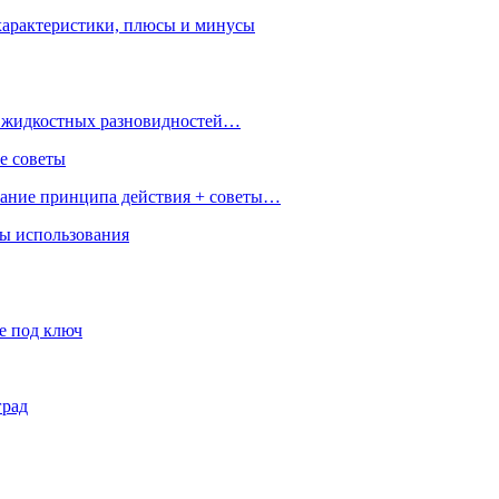
характеристики, плюсы и минусы
 и жидкостных разновидностей…
е советы
сание принципа действия + советы…
ры использования
е под ключ
град