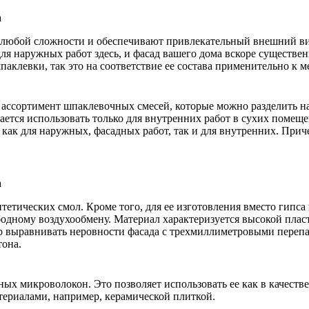
любой сложности и обеспечивают привлекательный внешний вид 
ля наружных работ здесь, и фасад вашего дома вскоре существе
аклевки, так это на соответствие ее состава применительно к м
ассортимент шпаклевочных смесей, которые можно разделить на
ется использовать только для внутренних работ в сухих помеще
ь как для наружных, фасадных работ, так и для внутренних. Пр
нтетических смол. Кроме того, для ее изготовления вместо гипс
одному воздухообмену. Материал характеризуется высокой плас
 выравнивать неровности фасада с трехмиллиметровыми перепад
тона.
х микроволокон. Это позволяет использовать ее как в качестве
ериалами, например, керамической плиткой.