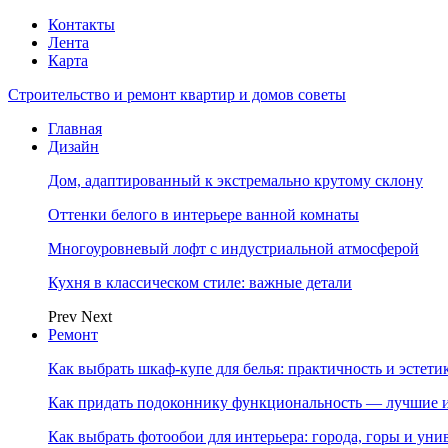
Контакты
Лента
Карта
Строительство и ремонт квартир и домов советы
Главная
Дизайн
Дом, адаптированный к экстремально крутому склону
Оттенки белого в интерьере ванной комнаты
Многоуровневый лофт с индустриальной атмосферой
Кухня в классическом стиле: важные детали
Prev
Next
Ремонт
Как выбрать шкаф-купе для белья: практичность и эстет
Как придать подоконнику функциональность — лучшие и
Как выбрать фотообои для интерьера: города, горы и ун