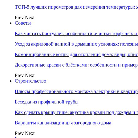
ТОП-5 лучших пирометров для измерения температуры: 
Prev
Next
Советы
Как чистить биотуалет: особенности очистки торфяных
Уход за акриловой ванной в домашних условиях: полезны
Комбинированные котлы для отопления дома: виды, опи
Декоративные краски с блёстками: особенности и приме
Prev
Next
Строительство
Плюсы профессионального монтажа электрики в квартир
Беседка из профильной трубы
Как сделать крышу тише: акустика кровли под дождём и 
Варианты канализации для загородного дома
Prev
Next