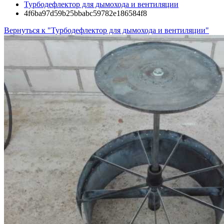
Турбодефлектор для дымохода и вентиляции
4f6ba97d59b25bbabc59782e186584f8
Вернуться к "Турбодефлектор для дымохода и вентиляции"