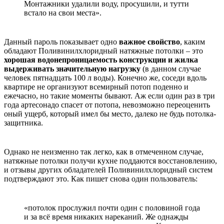
Монтажники удалили воду, просушили, и тутти
встало на свои места».
Данный пароль показывает одно
важное свойство
, каким
обладают Поливинилхлоридный натяжные потолки – это
хорошая водонепроницаемость конструкции и жилка
выдерживать значительную нагрузку
(в данном случае
человек пятнадцать 100 л воды). Конечно же, соседи вдоль
квартире не организуют всемирный потоп поденно и
ежечасно, но такие моменты бывают. Аж если один раз в три
года артесонадо спасет от потопа, невозможно переоценить
оный ущерб, который имел бы место, далеко не будь потолка-
защитника.
Однако не неизменно так легко, как в отмеченном случае,
натяжные потолки получи кухне поддаются восстановлению,
и отзывы других обладателей Поливинилхлоридный систем
подтверждают это. Как пишет снова один пользователь:
«потолок прослужил почти один с половиной года
и за всё время никаких нареканий. Же однажды