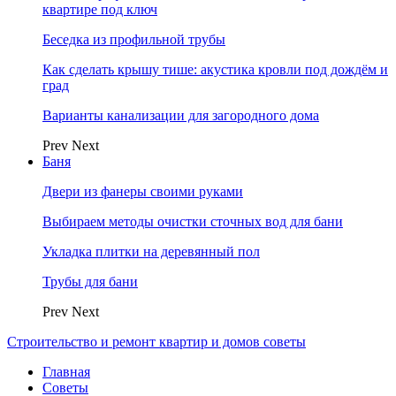
квартире под ключ
Беседка из профильной трубы
Как сделать крышу тише: акустика кровли под дождём и
град
Варианты канализации для загородного дома
Prev
Next
Баня
Двери из фанеры своими руками
Выбираем методы очистки сточных вод для бани
Укладка плитки на деревянный пол
Трубы для бани
Prev
Next
Строительство и ремонт квартир и домов советы
Главная
Советы