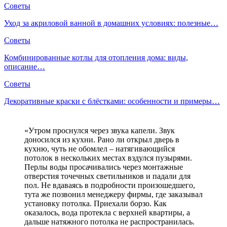
Советы
Уход за акриловой ванной в домашних условиях: полезные…
Советы
Комбинированные котлы для отопления дома: виды,
описание…
Советы
Декоративные краски с блёстками: особенности и примеры…
«Утром проснулся через звука капели. Звук
доносился из кухни. Рано ли открыл дверь в
кухню, чуть не обомлел – натягивающийся
потолок в нескольких местах вздулся пузырями.
Перлы воды просачивались через монтажные
отверстия точечных светильников и падали для
пол. Не вдаваясь в подробности произошедшего,
тута же позвонил менеджеру фирмы, где заказывал
установку потолка. Приехали борзо. Как
оказалось, вода протекла с верхней квартиры, а
дальше натяжного потолка не распространилась.