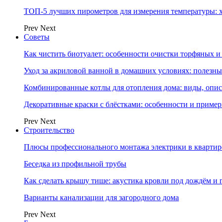
ТОП-5 лучших пирометров для измерения температуры: 
Prev
Next
Советы
Как чистить биотуалет: особенности очистки торфяных
Уход за акриловой ванной в домашних условиях: полезны
Комбинированные котлы для отопления дома: виды, опи
Декоративные краски с блёстками: особенности и приме
Prev
Next
Строительство
Плюсы профессионального монтажа электрики в квартир
Беседка из профильной трубы
Как сделать крышу тише: акустика кровли под дождём и 
Варианты канализации для загородного дома
Prev
Next