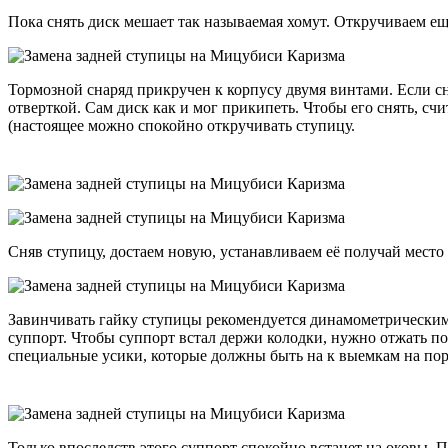
Пока снять диск мешает так называемая хомут. Откручиваем ещё
Тормозной снаряд прикручен к корпусу двумя винтами. Если сн
отверткой. Сам диск как и мог прикипеть. Чтобы его снять, счи
(настоящее можно спокойно откручивать ступицу.
Сняв ступицу, достаем новую, устанавливаем её получай место 
Завинчивать гайку ступицы рекомендуется динамометрическим
суппорт. Чтобы суппорт встал держи колодки, нужно отжать по
специальные усики, которые должны быть на к выемкам на порш
Только впоследств этого суппорт спокойно встанет на оковы. 