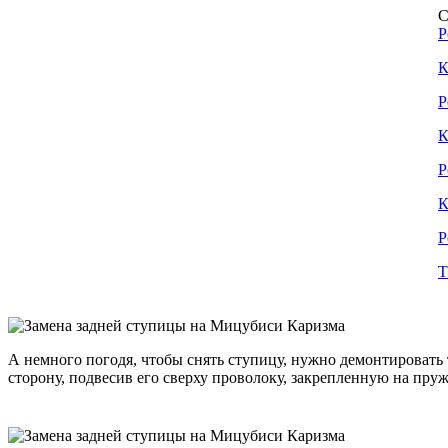
С
Р
К
Р
К
Р
К
Р
Т
А немного погодя, чтобы снять ступицу, нужно демонтировать 
сторону, подвесив его сверху проволоку, закрепленную на пру