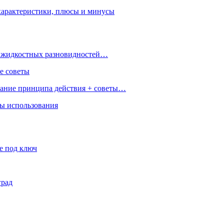
характеристики, плюсы и минусы
 и жидкостных разновидностей…
е советы
сание принципа действия + советы…
ры использования
е под ключ
град