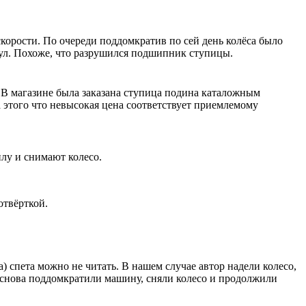
корости. По очереди поддомкратив по сей день колёса было
 гул. Похоже, что разрушился подшипник ступицы.
 В магазине была заказана ступица подина каталожным
 этого что невысокая цена соответствует приемлемому
лу и снимают колесо.
отвёрткой.
) спета можно не читать. В нашем случае автор надели колесо,
е снова поддомкратили машину, сняли колесо и продолжили