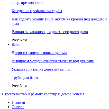
квартире под ключ
Беседка из профильной трубы
Как сделать крышу тише: акустика кровли под дождём и
град
Варианты канализации для загородного дома
Prev
Next
Баня
Двери из фанеры своими руками
Выбираем методы очистки сточных вод для бани
Укладка плитки на деревянный пол
Трубы для бани
Prev
Next
Строительство и ремонт квартир и домов советы
Главная
Советы