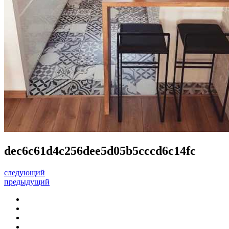
dec6c61d4c256dee5d05b5cccd6c14fc
следующий
предыдущий