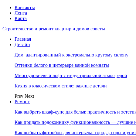
Контакты
Лента
Карта
Строительство и ремонт квартир и домов советы
Главная
Дизайн
Дом, адаптированный к экстремально крутому склону
Оттенки белого в интерьере ванной комнаты
Многоуровневый лофт с индустриальной атмосферой
Кухня в классическом стиле: важные детали
Prev
Next
Ремонт
Как выбрать шкаф-купе для белья: практичность и эстет
Как придать подоконнику функциональность — лучшие и
Как выбрать фотообои для интерьера: города, горы и ун