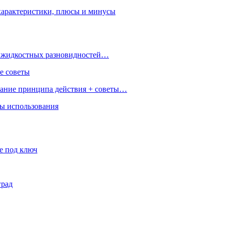
характеристики, плюсы и минусы
 и жидкостных разновидностей…
е советы
сание принципа действия + советы…
ры использования
е под ключ
град