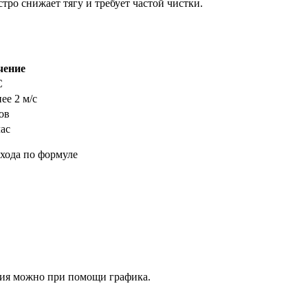
тро снижает тягу и требует частой чистки.
чение
С
ее 2 м/с
ов
час
охода по формуле
ния можно при помощи графика.