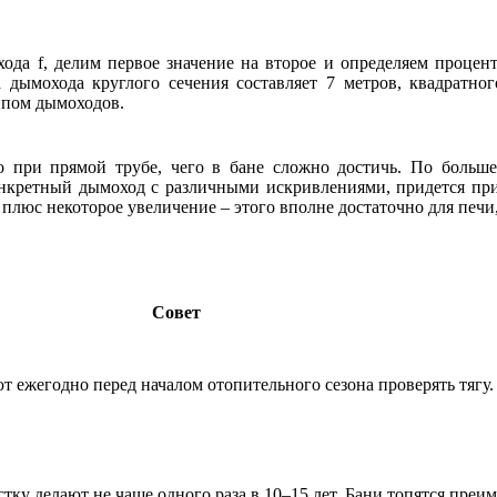
хода f, делим первое значение на второе и определяем процен
 дымохода круглого сечения составляет 7 метров, квадратног
ипом дымоходов.
о при прямой трубе, чего в бане сложно достичь. По больш
конкретный дымоход с различными искривлениями, придется пр
плюс некоторое увеличение – этого вполне достаточно для печи
Совет
т ежегодно перед началом отопительного сезона проверять тягу.
ку делают не чаще одного раза в 10–15 лет. Бани топятся преи