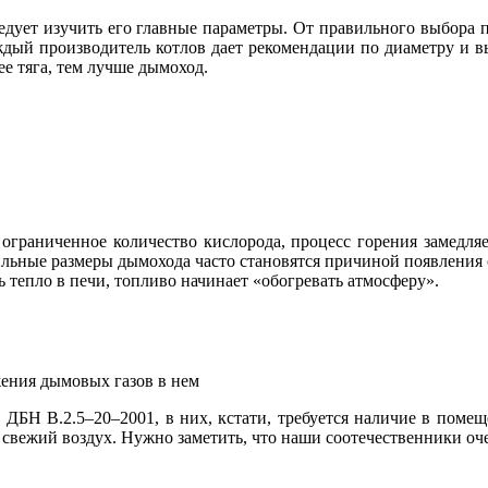
едует изучить его главные параметры. От правильного выбора 
ждый производитель котлов дает рекомендации по диаметру и в
ее тяга, тем лучше дымоход.
 ограниченное количество кислорода, процесс горения замедляе
льные размеры дымохода часто становятся причиной появления 
ь тепло в печи, топливо начинает «обогревать атмосферу».
жения дымовых газов в нем
БН В.2.5–20–2001, в них, кстати, требуется наличие в помещ
свежий воздух. Нужно заметить, что наши соотечественники оче