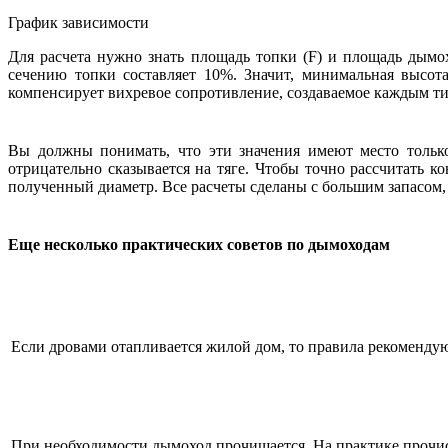
График зависимости
Для расчета нужно знать площадь топки (F) и площадь дымо
сечению топки составляет 10%. Значит, минимальная высота
компенсирует вихревое сопротивление, создаваемое каждым т
Вы должны понимать, что эти значения имеют место тольк
отрицательно сказывается на тяге. Чтобы точно рассчитать 
полученный диаметр. Все расчеты сделаны с большим запасом, 
Еще несколько практических советов по дымоходам
Если дровами отапливается жилой дом, то правила рекомендую
При необходимости дымоход прочищается. На практике прочист