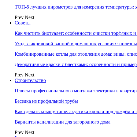
ТОП-5 лучших пирометров для измерения температуры: 
Prev
Next
Советы
Как чистить биотуалет: особенности очистки торфяных
Уход за акриловой ванной в домашних условиях: полезны
Комбинированные котлы для отопления дома: виды, опи
Декоративные краски с блёстками: особенности и приме
Prev
Next
Строительство
Плюсы профессионального монтажа электрики в квартир
Беседка из профильной трубы
Как сделать крышу тише: акустика кровли под дождём и 
Варианты канализации для загородного дома
Prev
Next