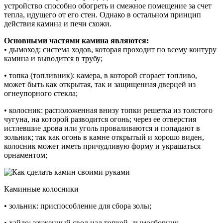
устройство способно обогреть и смежное помещение за счет
тепла, идущего от его стен. Однако в остальном принцип
действия камина и печи схожи.
Основными частями камина являются:
• дымоход: система ходов, которая проходит по всему контуру
камина и выводится в трубу;
• топка (топливник): камера, в которой сгорает топливо,
может быть как открытая, так и защищенная дверцей из
огнеупорного стекла;
• колосник: расположенная внизу топки решетка из толстого
чугуна, на которой разводится огонь; через ее отверстия
истлевшие дрова или уголь проваливаются и попадают в
зольник; так как огонь в камне открытый и хорошо виден,
колосник может иметь причудливую форму и украшаться
орнаментом;
Каминные колосники
• зольник: приспособление для сбора золы;
• хайло: зауженный свод над топкой, дымосборник,