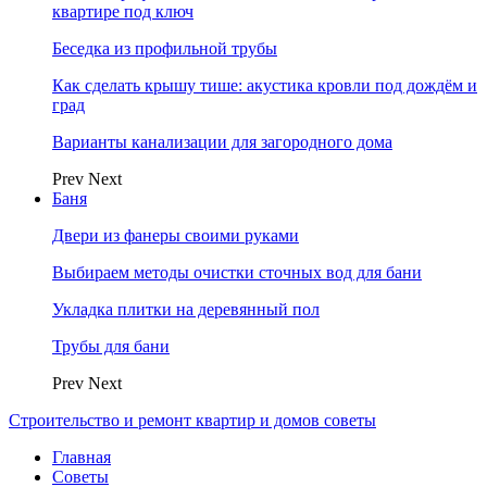
квартире под ключ
Беседка из профильной трубы
Как сделать крышу тише: акустика кровли под дождём и
град
Варианты канализации для загородного дома
Prev
Next
Баня
Двери из фанеры своими руками
Выбираем методы очистки сточных вод для бани
Укладка плитки на деревянный пол
Трубы для бани
Prev
Next
Строительство и ремонт квартир и домов советы
Главная
Советы