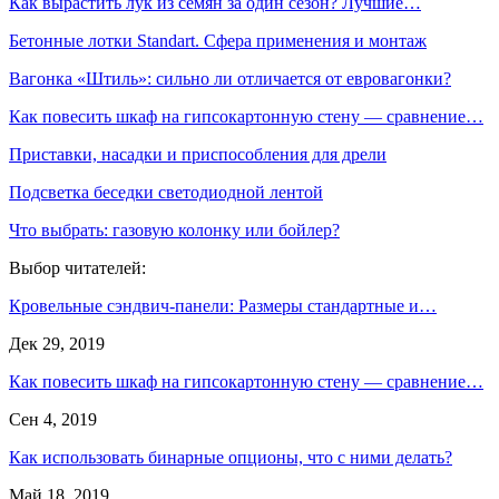
Как вырастить лук из семян за один сезон? Лучшие…
Бетонные лотки Standart. Сфера применения и монтаж
Вагонка «Штиль»: сильно ли отличается от евровагонки?
Как повесить шкаф на гипсокартонную стену — сравнение…
Приставки, насадки и приспособления для дрели
Подсветка беседки светодиодной лентой
Что выбрать: газовую колонку или бойлер?
Выбор читателей:
Кровельные сэндвич-панели: Размеры стандартные и…
Дек 29, 2019
Как повесить шкаф на гипсокартонную стену — сравнение…
Сен 4, 2019
Как использовать бинарные опционы, что с ними делать?
Май 18, 2019