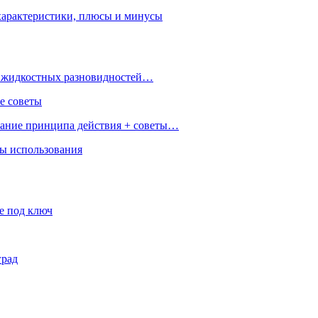
характеристики, плюсы и минусы
 и жидкостных разновидностей…
е советы
сание принципа действия + советы…
ры использования
е под ключ
град