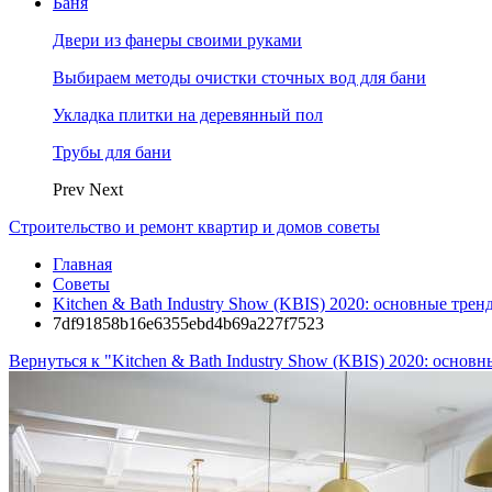
Баня
Двери из фанеры своими руками
Выбираем методы очистки сточных вод для бани
Укладка плитки на деревянный пол
Трубы для бани
Prev
Next
Строительство и ремонт квартир и домов советы
Главная
Советы
Kitchen & Bath Industry Show (KBIS) 2020: основные трен
7df91858b16e6355ebd4b69a227f7523
Вернуться к "Kitchen & Bath Industry Show (KBIS) 2020: основ