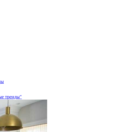
ды
ные тренды"