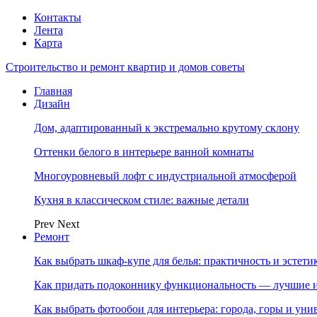
Контакты
Лента
Карта
Строительство и ремонт квартир и домов советы
Главная
Дизайн
Дом, адаптированный к экстремально крутому склону
Оттенки белого в интерьере ванной комнаты
Многоуровневый лофт с индустриальной атмосферой
Кухня в классическом стиле: важные детали
Prev
Next
Ремонт
Как выбрать шкаф-купе для белья: практичность и эстет
Как придать подоконнику функциональность — лучшие и
Как выбрать фотообои для интерьера: города, горы и ун