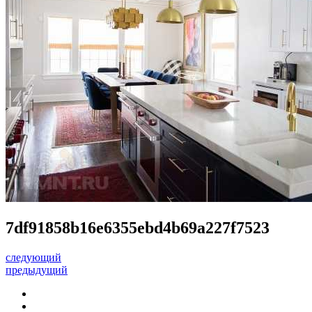
7df91858b16e6355ebd4b69a227f7523
следующий
предыдущий