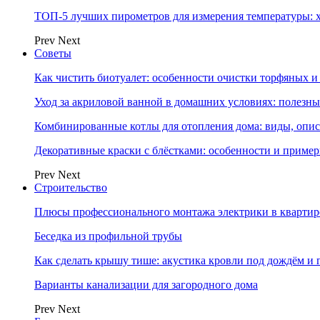
ТОП-5 лучших пирометров для измерения температуры: 
Prev
Next
Советы
Как чистить биотуалет: особенности очистки торфяных
Уход за акриловой ванной в домашних условиях: полезны
Комбинированные котлы для отопления дома: виды, опи
Декоративные краски с блёстками: особенности и приме
Prev
Next
Строительство
Плюсы профессионального монтажа электрики в квартир
Беседка из профильной трубы
Как сделать крышу тише: акустика кровли под дождём и 
Варианты канализации для загородного дома
Prev
Next