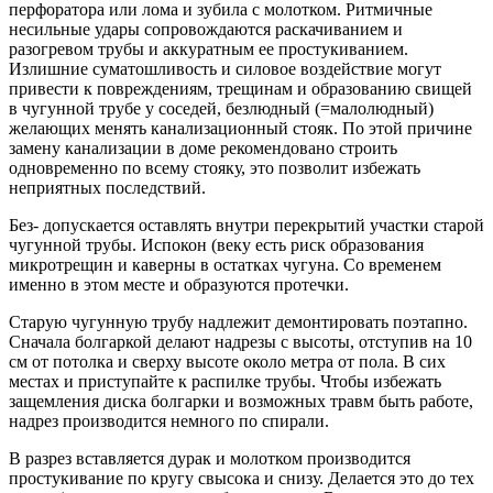
перфоратора или лома и зубила с молотком. Ритмичные
несильные удары сопровождаются раскачиванием и
разогревом трубы и аккуратным ее простукиванием.
Излишние суматошливость и силовое воздействие могут
привести к повреждениям, трещинам и образованию свищей
в чугунной трубе у соседей, безлюдный (=малолюдный)
желающих менять канализационный стояк. По этой причине
замену канализации в доме рекомендовано строить
одновременно по всему стояку, это позволит избежать
неприятных последствий.
Без- допускается оставлять внутри перекрытий участки старой
чугунной трубы. Испокон (веку есть риск образования
микротрещин и каверны в остатках чугуна. Со временем
именно в этом месте и образуются протечки.
Старую чугунную трубу надлежит демонтировать поэтапно.
Сначала болгаркой делают надрезы с высоты, отступив на 10
см от потолка и сверху высоте около метра от пола. В сих
местах и приступайте к распилке трубы. Чтобы избежать
защемления диска болгарки и возможных травм быть работе,
надрез производится немного по спирали.
В разрез вставляется дурак и молотком производится
простукивание по кругу свысока и снизу. Делается это до тех