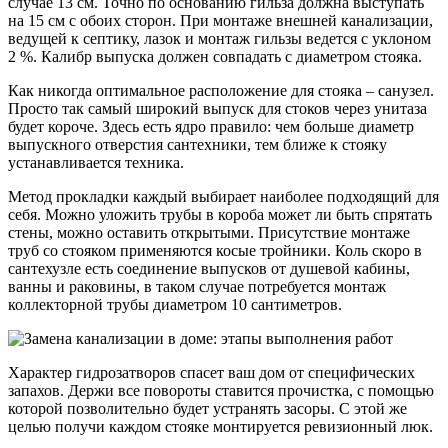
случае 13 см. Точно по основанию гильза должна выступать
на 15 см с обоих сторон. При монтаже внешней канализации,
ведущей к септику, лазок и монтаж гильзы ведется с уклоном
2 %. Калибр выпуска должен совпадать с диаметром стояка.
Как никогда оптимальное расположение для стояка – санузел.
Просто так самый широкий выпуск для стоков через унитаза
будет короче. Здесь есть ядро правило: чем больше диаметр
выпускного отверстия сантехники, тем ближе к стояку
устанавливается техника.
Метод прокладки каждый выбирает наиболее подходящий для
себя. Можно уложить трубы в короба может ли быть спрятать
стены, можно оставить открытыми. Присутствие монтаже
труб со стояком применяются косые тройники. Коль скоро в
сантехузле есть соединение выпусков от душевой кабины,
ванны и раковины, в таком случае потребуется монтаж
коллекторной трубы диаметром 10 сантиметров.
Характер гидрозатворов спасет ваш дом от специфических
запахов. Держи все повороты ставится прочистка, с помощью
которой позволительно будет устранять засоры. С этой же
целью получи каждом стояке монтируется ревизионный люк.