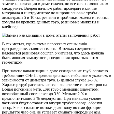
замене канализации в доме тяжело, но все же с помощником
сподручнее. Вперед началом работ проверьте наличие
материала и инструментов: полипропиленовые трубы
диаметрами 5 и 10 см, ревизии и тройники, колена и гильзы,
хомуты на крепежа данных труб, резиновые манжеты и
клейстер.
В тех местах, где система пересекает стены либо
преграждение, ставятся гильзы. В точках соединения
надевается резиновая обшлаг. Учитывая, что здесь должна
быть мощная замкнутость, соединения промазываются
герметиком.
При замене канализации в доме складывание труб, согласно
требованиям СНиП, должна делаться с небольшим уклоном, в
зависимости от диаметра труб. В данном случае 2-3 %.
Характер труб рассчитывается в количестве сантиметров на
Водан погонный метр. Для труб с меньшим диаметром
возлюбленный составляет до 3 %. Меньше 2 % и
предпочтительно 3 % недопустим. При меньшем уклоне
частички будут оставаться внутри трубопровода, образуя
засор. Более сильные потоки делят воду возьми фракции, в
результате чего она не успевает смывать инородные азы,