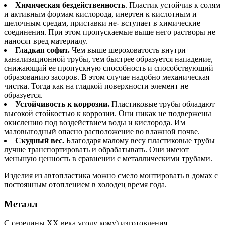
Химическая бездейственность
. Пластик устойчив к солям
и активным формам кислорода, инертен к кислотным и
щелочным средам, приставки не- вступает в химические
соединения. При этом пропускаемые выше него растворы не
наносят вред материалу.
Гладкая софит.
Чем выше шероховатость внутри
канализационной трубы, тем быстрее образуется нападение,
снижающий ее пропускную способность и способствующий
образованию засоров. В этом случае надобно механическая
чистка. Тогда как на гладкой поверхности элемент не
образуется.
Устойчивость к коррозии.
Пластиковые трубы обладают
высокой стойкостью к коррозии. Они никак не подвержены
окислению под воздействием воды и кислорода. Им
маловыгодный опасно расположение во влажной почве.
Скудный вес.
Благодаря малому весу пластиковые трубы
лучше транспортировать и обрабатывать. Они имеют
меньшую ценность в сравнении с металлическими трубами.
Изделия из автопластика можно смело монтировать в домах с
постоянным отоплением в холодец время года.
Металл
С середины ХХ века угоду кому) изготовления