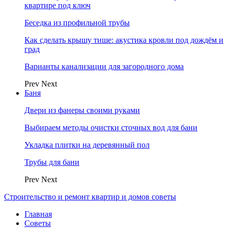
квартире под ключ
Беседка из профильной трубы
Как сделать крышу тише: акустика кровли под дождём и
град
Варианты канализации для загородного дома
Prev
Next
Баня
Двери из фанеры своими руками
Выбираем методы очистки сточных вод для бани
Укладка плитки на деревянный пол
Трубы для бани
Prev
Next
Строительство и ремонт квартир и домов советы
Главная
Советы