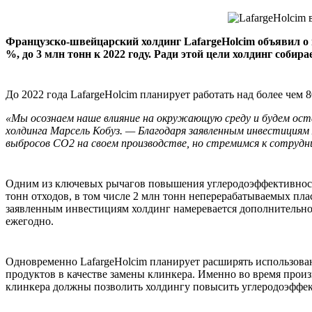
Французско-швейцарский холдинг LafargeHolcim объявил о 
%, до 3 млн тонн к 2022 году. Ради этой цели холдинг собир
До 2022 года LafargeHolcim планирует работать над более чем
«Мы осознаем наше влияние на окружающую среду и будем
ост
холдинга Марсель Кобуз. — Благодаря заявленным инвестиция
выбросов CO2 на своем производстве, но стремимся к сотруд
Одним из ключевых рычагов повышения углеродоэффективности 
тонн отходов, в том числе 2 млн тонн неперерабатываемых пла
заявленным инвестициям холдинг намеревается дополнительно п
ежегодно.
Одновременно LafargeHolcim планирует расширять использован
продуктов в качестве замены клинкера. Именно во время прои
клинкера должны позволить холдингу повысить углеродоэффект