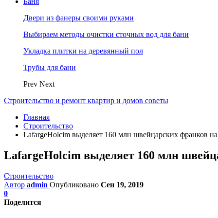
Баня
Двери из фанеры своими руками
Выбираем методы очистки сточных вод для бани
Укладка плитки на деревянный пол
Трубы для бани
Prev
Next
Строительство и ремонт квартир и домов советы
Главная
Строительство
LafargeHolcim выделяет 160 млн швейцарских франков на
LafargeHolcim выделяет 160 млн швейц
Строительство
Автор
admin
Опубликовано
Сен 19, 2019
0
Поделится