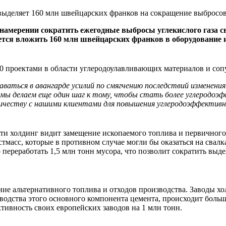
намерении сократить ежегодные выбросы углекислого газа с
ается вложить 160 млн швейцарских франков в оборудование и 
 80 проектами в области углеродоулавливающих материалов и со
аваться в авангарде усилий по смягчению последствий изменения
м мы
делаем еще один шаг к тому, чтобы стать более углеродоэ
ничеству с нашими клиентами для повышения углеродоэффектив
холдинг видит замещение ископаемого топлива и первичного сы
стмасс, которые в противном случае могли бы оказаться на свал
ереработать 1,5 млн тонн мусора, что позволит сократить выде
ие альтернативного топлива и отходов производства. Заводы хо
зводства этого основного компонента цемента, происходит боль
ивность своих европейских заводов на 1 млн тонн.