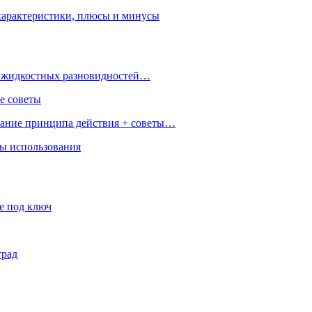
характеристики, плюсы и минусы
 и жидкостных разновидностей…
е советы
сание принципа действия + советы…
ры использования
е под ключ
град