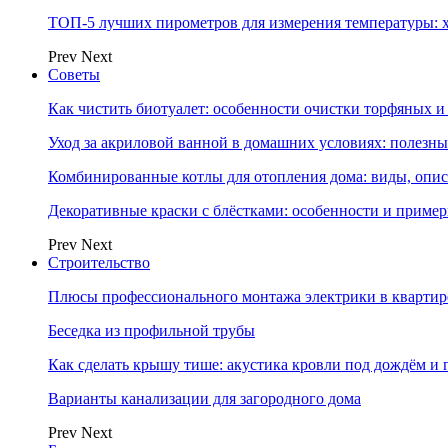
ТОП-5 лучших пирометров для измерения температуры: 
Prev
Next
Советы
Как чистить биотуалет: особенности очистки торфяных
Уход за акриловой ванной в домашних условиях: полезны
Комбинированные котлы для отопления дома: виды, опи
Декоративные краски с блёстками: особенности и приме
Prev
Next
Строительство
Плюсы профессионального монтажа электрики в квартир
Беседка из профильной трубы
Как сделать крышу тише: акустика кровли под дождём и 
Варианты канализации для загородного дома
Prev
Next