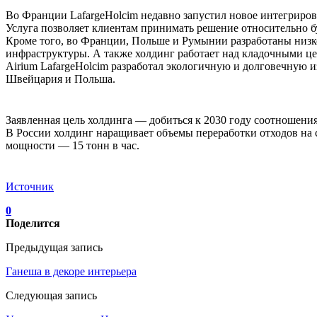
Во Франции LafargeHolcim недавно запустил новое интегрирова
Услуга позволяет клиентам принимать решение относительно б
Кроме того, во Франции, Польше и Румынии разработаны низк
инфраструктуры. А также холдинг работает над кладочными це
Airium LafargeHolcim разработал экологичную и долговечную
Швейцария и Польша.
Заявленная цель холдинга — добиться к 2030 году соотношения
В России холдинг наращивает объемы переработки отходов на с
мощности — 15 тонн в час.
Источник
0
Поделится
Предыдущая запись
Ганеша в декоре интерьера
Следующая запись