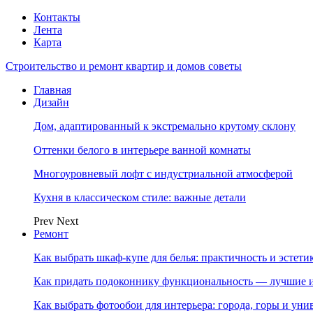
Контакты
Лента
Карта
Строительство и ремонт квартир и домов советы
Главная
Дизайн
Дом, адаптированный к экстремально крутому склону
Оттенки белого в интерьере ванной комнаты
Многоуровневый лофт с индустриальной атмосферой
Кухня в классическом стиле: важные детали
Prev
Next
Ремонт
Как выбрать шкаф-купе для белья: практичность и эстет
Как придать подоконнику функциональность — лучшие и
Как выбрать фотообои для интерьера: города, горы и ун