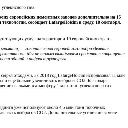
воих европейских цементных заводов дополнительно на 15
технологии, сообщает LafargeHolcim в среду, 18 сентября.
путствующих услуг на территории 19 европейских стран.
 климата, — говорит глава европейского подразделения
ффективными. Мы не только вкладываем средства в сокращение
ности зданий и инфраструктуры».
рья отходами. За 2018 год LafargeHolcim использовал 11 млн
ках и еще больше увеличивать выбросы CO2. Благодаря
ление свалками в атмосферу 1 млн тонн углекислого газа
лдинга уже используют около 4,5 млн тонн побочных
шая часть выбросов CO2. Дополнительные усилия по замене