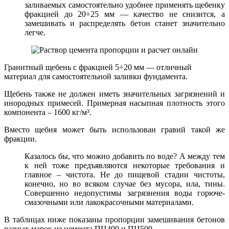
заливаемых самостоятельно удобнее применять щебенку
фракцией до 20÷25 мм — качество не снизится, а
замешивать и распределять бетон станет значительно
легче.
Гранитный щебень с фракцией 5÷20 мм — отличный
материал для самостоятельной заливки фундамента.
Щебень также не должен иметь значительных загрязнений и
инородных примесей. Примерная насыпная плотность этого
компонента – 1600 кг/м³.
Вместо щебня может быть использован гравий такой же
фракции.
Казалось бы, что можно добавить по воде? А между тем
к ней тоже предъявляются некоторые требования и
главное – чистота. Не до пищевой стадии чистоты,
конечно, но во всяком случае без мусора, ила, тины.
Совершенно недопустимы загрязнения воды горюче-
смазочными или лакокрасочными материалами.
В таблицах ниже показаны пропорции замешивания бетонов
разных марок из цемента ПЦ400 и ПЦ500