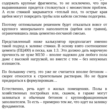
содержать крупные фрагменты, то не исключено, что при
выравнивании придется столкнуться с множеством проблем.
А если стяжкой закрывается «теплый пол, то острые края
щебня могут повредить трубы или кабели системы подогрева.
Поэтому оптимальным решением будет отказаться вовсе от
крупного минерального наполнителя (щебня или гравия),
ограничившись лишь цементно-песчаной смесью.
Представленный ниже калькулятор предполагает именно
такой подход к заливке стяжки. В основу взято соотношение
цемента (ПЦ400) и песка, как 1:3. Это должно дать марочную
прочность не хуже М150 – вполне надежно для любого пола
даже с высокой нагрузкой, но вместе с тем – без ненужных
излишеств.
По большому счету, это уже не считается вполне бетоном –
скорее относится к строительным растворам. Но не будем
придираться к формулировкам…
Естественно, речь идет о жилых помещениях. Полы в
хозяйственных постройках или, скажем, в гараже могут
заливаться и обычным бетоном с крупнофракционным
заполнителем. То есть – примерно тем же, что идет на заливку
фундаментов.