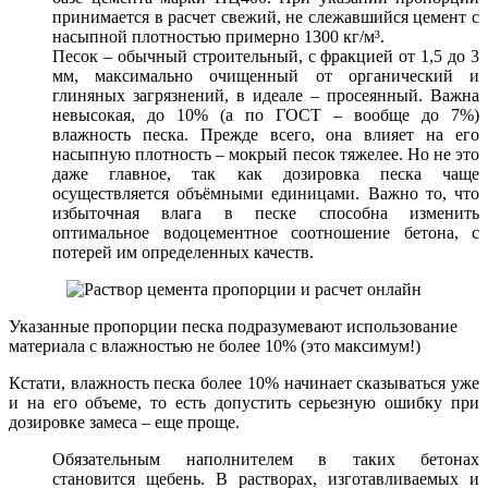
принимается в расчет свежий, не слежавшийся цемент с
насыпной плотностью примерно 1300 кг/м³.
Песок – обычный строительный, с фракцией от 1,5 до 3
мм, максимально очищенный от органический и
глиняных загрязнений, в идеале – просеянный. Важна
невысокая, до 10% (а по ГОСТ – вообще до 7%)
влажность песка. Прежде всего, она влияет на его
насыпную плотность – мокрый песок тяжелее. Но не это
даже главное, так как дозировка песка чаще
осуществляется объёмными единицами. Важно то, что
избыточная влага в песке способна изменить
оптимальное водоцементное соотношение бетона, с
потерей им определенных качеств.
Указанные пропорции песка подразумевают использование
материала с влажностью не более 10% (это максимум!)
Кстати, влажность песка более 10% начинает сказываться уже
и на его объеме, то есть допустить серьезную ошибку при
дозировке замеса – еще проще.
Обязательным наполнителем в таких бетонах
становится щебень. В растворах, изготавливаемых и