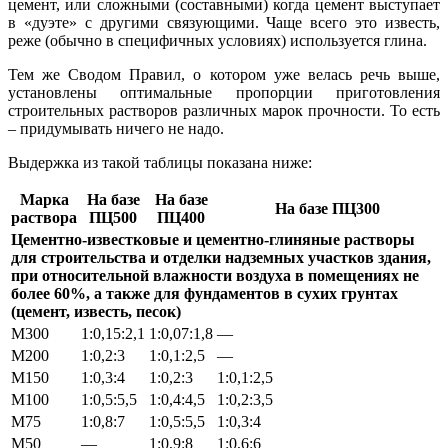
цемент, или сложными (составными) когда цемент выступает
в «дуэте» с другими связующими. Чаще всего это известь,
реже (обычно в специфичных условиях) используется глина.
Тем же Сводом Правил, о котором уже велась речь выше,
установлены оптимальные пропорции приготовления
строительных растворов различных марок прочности. То есть
– придумывать ничего не надо.
Выдержка из такой таблицы показана ниже:
Марка
На базе
На базе
На базе ПЦ300
раствора
ПЦ500
ПЦ400
Цементно-известковые и цементно-глиняные растворы
для строительства и отделки надземных участков здания,
при относительной влажности воздуха в помещениях не
более 60%, а также для фундаментов в сухих грунтах
(цемент, известь, песок)
М300
1:0,15:2,1
1:0,07:1,8
—
М200
1:0,2:3
1:0,1:2,5
—
М150
1:0,3:4
1:0,2:3
1:0,1:2,5
М100
1:0,5:5,5
1:0,4:4,5
1:0,2:3,5
М75
1:0,8:7
1:0,5:5,5
1:0,3:4
М50
—
1:0,9:8
1:0,6:6