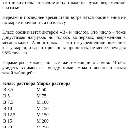
этот показатель – значение допустимой нагрузки, выраженной
в кгс/см².
Нередко в последнее время стали встречаться обозначения не
по марке прочности, а по классу.
Класс обозначается литером «В» и числом. Это число – тоже
допустимая нагрузка, но только, во-первых, выраженная в
мегапаскалях. А во-вторых — это не усреднённое значение,
как у марки, а гарантированная прочность, не менее, чем для
95% случаев.
Параметры схожие, но все же имеющие отличия. Чтобы
увидеть взаимосвязь между ними, можно воспользоваться
такой таблицей:
Класс раствора
Марка раствора
В 3,5
М 50
В 5
М 75
В 7,5
М 100
В 10
М 150
В 12,5
М 150
В 15
М 200
В 20
М 250