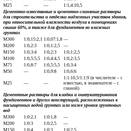
М25
—
—
1:1,4:10,5
Цементно-известковые и цементно-глиняные растворы
для строительства и отделки надземных участков здания,
при относительной влажности воздуха в помещениях
свыше 60%, а также для фундаментов во влажных
грунтах
М300
1:0,15:2,1
1:0,07:1,8
—
М200
1:0,2:3
1:0,1:2,5
—
М150
1:0,3:4
1:0,2:3
1:0,1:2,5
М100
1:0,5:5,5
1:0,4:4,5
1:0,2:3,5
М75
1:0,8:7
1:0,5:5,5
1:0,3:4
М50
—
1:0,9:8
1:0,6:6
1:1:10,5/1:1:9 (в числителе – с
М25
—
—
известью, в знаменателе – с
глиной)
Цементные растворы для кладки и оштукатуривания
фундаментов и других конструкций, расположенных в
насыщенных водой грунтах или ниже уровня грунтовых
вод
М300
1:0:2,1
1:0:1,8
—
М200
1:0:3
1:0:2,5
—
М150
1:0:4
1:0:3
1:0:2,5