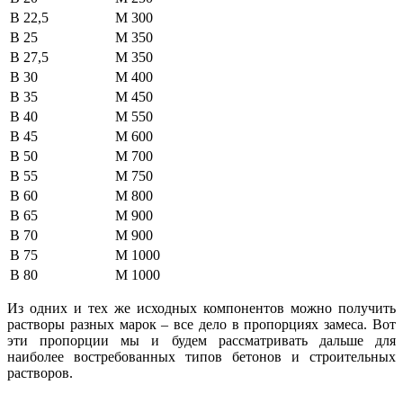
В 22,5
М 300
В 25
М 350
В 27,5
М 350
В 30
М 400
В 35
М 450
В 40
М 550
В 45
М 600
В 50
М 700
В 55
М 750
В 60
М 800
В 65
М 900
В 70
М 900
В 75
М 1000
В 80
М 1000
Из одних и тех же исходных компонентов можно получить
растворы разных марок – все дело в пропорциях замеса. Вот
эти пропорции мы и будем рассматривать дальше для
наиболее востребованных типов бетонов и строительных
растворов.