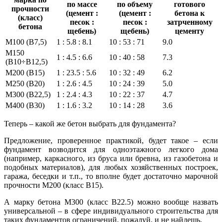
по массе
по объему
готового
прочности
(цемент :
(цемент :
бетона к
(класс)
песок :
песок :
затрченному
бетона
щебень)
щебень)
цементу
М100 (В7,5)
1 : 5.8 : 8.1
10 : 53 : 71
9.0
М150
1 : 4.5 : 6.6
10 : 40 : 58
7.3
(В10÷В12,5)
М200 (В15)
1 : 23.5 : 5.6
10 : 32 : 49
6.2
М250 (В20)
1 : 2.6 : 4.5
10 : 24 : 39
5.0
М300 (В22,5)
1 : 2.4 : 4.3
10 : 22 : 37
4.7
М400 (В30)
1 : 1.6 : 3.2
10 : 14 : 28
3.6
Теперь – какой же бетон выбрать для фундамента?
Предложение, проверенное практикой, будет такое – если
фундамент возводится для одноэтажного легкого дома
(например, каркасного, из бруса или бревна, из газобетона и
подобных материалов), для любых хозяйственных построек,
гаража, беседки и т.п., то вполне будет достаточно марочной
прочности М200 (класс В15).
А марку бетона М300 (класс В22.5) можно вообще назвать
универсальной – в сфере индивидуального строительства для
таких фундаментов ограничений, пожалуй, и не найдешь.