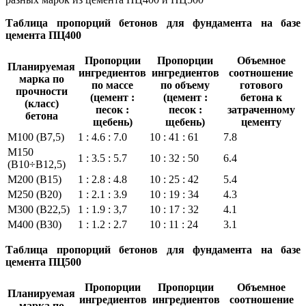
Таблица пропорций бетонов для фундамента на базе
цемента ПЦ400
Пропорции
Пропорции
Объемное
Планируемая
ингредиентов
ингредиентов
соотношение
марка по
по массе
по объему
готового
прочности
(цемент :
(цемент :
бетона к
(класс)
песок :
песок :
затраченному
бетона
щебень)
щебень)
цементу
М100 (В7,5)
1 : 4.6 : 7.0
10 : 41 : 61
7.8
М150
1 : 3.5 : 5.7
10 : 32 : 50
6.4
(В10÷В12,5)
М200 (В15)
1 : 2.8 : 4.8
10 : 25 : 42
5.4
М250 (В20)
1 : 2.1 : 3.9
10 : 19 : 34
4.3
М300 (В22,5)
1 : 1.9 : 3,7
10 : 17 : 32
4.1
М400 (В30)
1 : 1.2 : 2.7
10 : 11 : 24
3.1
Таблица пропорций бетонов для фундамента на базе
цемента ПЦ500
Пропорции
Пропорции
Объемное
Планируемая
ингредиентов
ингредиентов
соотношение
марка по