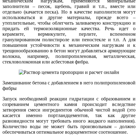
механическим нагрузкам, применяются минеральные
заполнители – песок, щебень, гравий и т.п., вместе или
отдельно (качается песка). Но в качестве наполнителя могут
использоваться и другие материалы, прежде всего –
утеплительные, чтобы облегчить заливаемую конструкцию и
придать ей термоизоляционные качества. Речь идет о
керамзите, вермикулите, перлите, вспененном
гранулированном полистироле или пеностекле и т.п. А для
повышения устойчивости к механическим нагрузкам и к
трещинообразованию в бетон могут добавляться армирующие
волокна, например, полипропиленовая, металлическая,
стекловолоконная или асбестовая фибра.
Замешивание бетона с добавлением в него полипропиленовой
фибры
Запуск необходимой реакции гидратации с образованием и
созреванием цементного камня происходит вследствие
затворения смеси ингредиентов обычной чистой водой (это
касается именно портландцементов, так как другие
разновидности могут требовать иного жидкого наполнения).
Количество воды не может быть произвольным – должно
обеспечиваться оптимальное водоцементное соотношение.