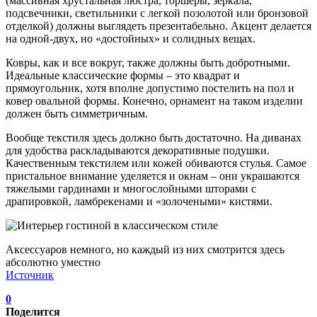
(массивная хрустальная люстра, торшеры, зеркала,
подсвечники, светильники с легкой позолотой или бронзовой
отделкой) должны выглядеть презентабельно. Акцент делается
на одной-двух, но «достойных» и солидных вещах.
Ковры, как и все вокруг, также должны быть добротными.
Идеальные классические формы – это квадрат и
прямоугольник, хотя вполне допустимо постелить на пол и
ковер овальной формы. Конечно, орнамент на таком изделии
должен быть симметричным.
Вообще текстиля здесь должно быть достаточно. На диванах
для удобства раскладываются декоративные подушки.
Качественным текстилем или кожей обиваются стулья. Самое
пристальное внимание уделяется и окнам – они украшаются
тяжелыми гардинами и многослойными шторами с
драпировкой, ламбрекенами и «золочеными» кистями.
Аксессуаров немного, но каждый из них смотрится здесь
абсолютно уместно
Источник
0
Поделится