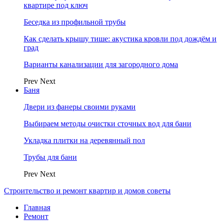
квартире под ключ
Беседка из профильной трубы
Как сделать крышу тише: акустика кровли под дождём и
град
Варианты канализации для загородного дома
Prev
Next
Баня
Двери из фанеры своими руками
Выбираем методы очистки сточных вод для бани
Укладка плитки на деревянный пол
Трубы для бани
Prev
Next
Строительство и ремонт квартир и домов советы
Главная
Ремонт